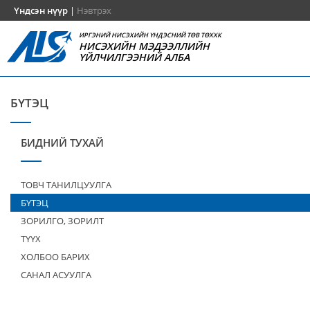
Үндсэн нүүр
|
Нэвтрэх
ИРГЭНИЙ НИСЭХИЙН ҮНДЭСНИЙ ТӨВ ТӨХХК
НИСЭХИЙН МЭДЭЭЛЛИЙН
ҮЙЛЧИЛГЭЭНИЙ АЛБА
БҮТЭЦ
БИДНИЙ ТУХАЙ
ТОВЧ ТАНИЛЦУУЛГА
БҮТЭЦ
ЗОРИЛГО, ЗОРИЛТ
ТҮҮХ
ХОЛБОО БАРИХ
САНАЛ АСУУЛГА