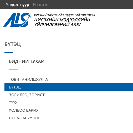
Үндсэн нүүр
|
Нэвтрэх
ИРГЭНИЙ НИСЭХИЙН ҮНДЭСНИЙ ТӨВ ТӨХХК
НИСЭХИЙН МЭДЭЭЛЛИЙН
ҮЙЛЧИЛГЭЭНИЙ АЛБА
БҮТЭЦ
БИДНИЙ ТУХАЙ
ТОВЧ ТАНИЛЦУУЛГА
БҮТЭЦ
ЗОРИЛГО, ЗОРИЛТ
ТҮҮХ
ХОЛБОО БАРИХ
САНАЛ АСУУЛГА