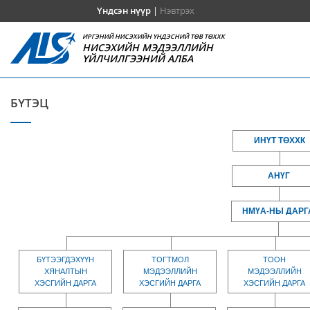
Үндсэн нүүр
|
Нэвтрэх
ИРГЭНИЙ НИСЭХИЙН ҮНДЭСНИЙ ТӨВ ТӨХХК
НИСЭХИЙН МЭДЭЭЛЛИЙН
ҮЙЛЧИЛГЭЭНИЙ АЛБА
БҮТЭЦ
ИНҮТ ТӨХХК
АНҮГ
НМҮА-НЫ ДАРГ
БҮТЭЭГДЭХҮҮН
ТОГТМОЛ
ТООН
ХЯНАЛТЫН
МЭДЭЭЛЛИЙН
МЭДЭЭЛЛИЙН
ХЭСГИЙН ДАРГА
ХЭСГИЙН ДАРГА
ХЭСГИЙН ДАРГА