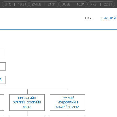
UTC
|
13:31
ZMUB
|
21:31
UUEE
|
16:31
RKSI
|
22:31
НҮҮР
БИДНИЙ
А
НИСЛЭГИЙН
ШУУРХАЙ
ЗУРГИЙН ХЭСГИЙН
МЭДЭЭЛЛИЙН
ДАРГА
ХЭСГИЙН ДАРГА