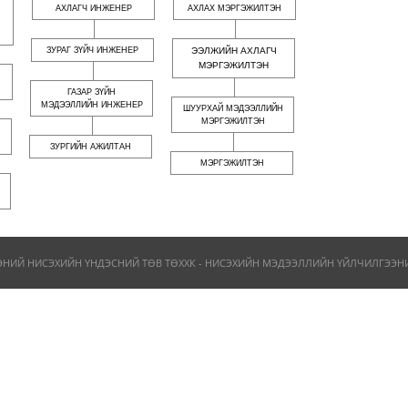
АХЛАГЧ ИНЖЕНЕР
АХЛАХ МЭРГЭЖИЛТЭН
ЗУРАГ ЗҮЙЧ ИНЖЕНЕР
ЭЭЛЖИЙН АХЛАГЧ
МЭРГЭЖИЛТЭН
ГАЗАР ЗҮЙН
МЭДЭЭЛЛИЙН ИНЖЕНЕР
ШУУРХАЙ МЭДЭЭЛЛИЙН
МЭРГЭЖИЛТЭН
ЗУРГИЙН АЖИЛТАН
МЭРГЭЖИЛТЭН
ЭНИЙ НИСЭХИЙН ҮНДЭСНИЙ ТӨВ ТӨХХК - НИСЭХИЙН МЭДЭЭЛЛИЙН ҮЙЛЧИЛГЭЭНИЙ