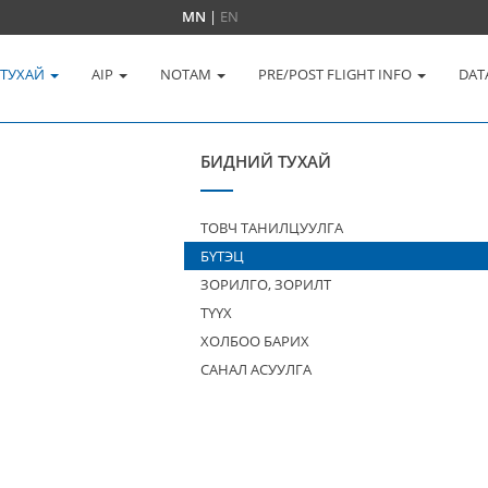
MN
|
EN
 ТУХАЙ
AIP
NOTAM
PRE/POST FLIGHT INFO
DAT
БИДНИЙ ТУХАЙ
ТОВЧ ТАНИЛЦУУЛГА
БҮТЭЦ
ЗОРИЛГО, ЗОРИЛТ
ТҮҮХ
ХОЛБОО БАРИХ
САНАЛ АСУУЛГА