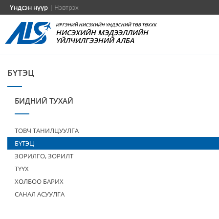
Үндсэн нүүр
|
Нэвтрэх
ИРГЭНИЙ НИСЭХИЙН ҮНДЭСНИЙ ТӨВ ТӨХХК
НИСЭХИЙН МЭДЭЭЛЛИЙН
ҮЙЛЧИЛГЭЭНИЙ АЛБА
БҮТЭЦ
БИДНИЙ ТУХАЙ
ТОВЧ ТАНИЛЦУУЛГА
БҮТЭЦ
ЗОРИЛГО, ЗОРИЛТ
ТҮҮХ
ХОЛБОО БАРИХ
САНАЛ АСУУЛГА