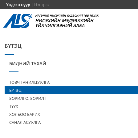
Үндсэн нүүр
|
Нэвтрэх
ИРГЭНИЙ НИСЭХИЙН ҮНДЭСНИЙ ТӨВ ТӨХХК
НИСЭХИЙН МЭДЭЭЛЛИЙН
ҮЙЛЧИЛГЭЭНИЙ АЛБА
БҮТЭЦ
БИДНИЙ ТУХАЙ
ТОВЧ ТАНИЛЦУУЛГА
БҮТЭЦ
ЗОРИЛГО, ЗОРИЛТ
ТҮҮХ
ХОЛБОО БАРИХ
САНАЛ АСУУЛГА