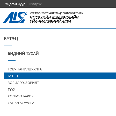
Үндсэн нүүр
|
Нэвтрэх
ИРГЭНИЙ НИСЭХИЙН ҮНДЭСНИЙ ТӨВ ТӨХХК
НИСЭХИЙН МЭДЭЭЛЛИЙН
ҮЙЛЧИЛГЭЭНИЙ АЛБА
БҮТЭЦ
БИДНИЙ ТУХАЙ
ТОВЧ ТАНИЛЦУУЛГА
БҮТЭЦ
ЗОРИЛГО, ЗОРИЛТ
ТҮҮХ
ХОЛБОО БАРИХ
САНАЛ АСУУЛГА