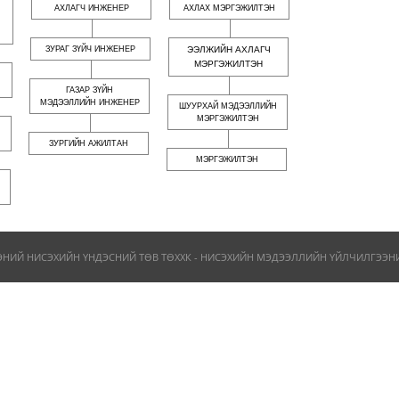
АХЛАГЧ ИНЖЕНЕР
АХЛАХ МЭРГЭЖИЛТЭН
ЗУРАГ ЗҮЙЧ ИНЖЕНЕР
ЭЭЛЖИЙН АХЛАГЧ
МЭРГЭЖИЛТЭН
ГАЗАР ЗҮЙН
МЭДЭЭЛЛИЙН ИНЖЕНЕР
ШУУРХАЙ МЭДЭЭЛЛИЙН
МЭРГЭЖИЛТЭН
ЗУРГИЙН АЖИЛТАН
МЭРГЭЖИЛТЭН
ЭНИЙ НИСЭХИЙН ҮНДЭСНИЙ ТӨВ ТӨХХК - НИСЭХИЙН МЭДЭЭЛЛИЙН ҮЙЛЧИЛГЭЭНИЙ