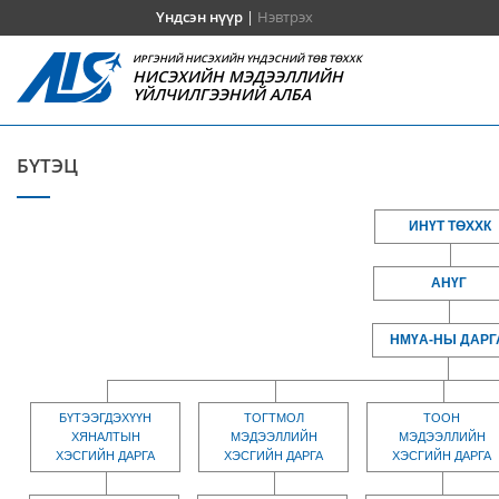
Үндсэн нүүр
|
Нэвтрэх
ИРГЭНИЙ НИСЭХИЙН ҮНДЭСНИЙ ТӨВ ТӨХХК
НИСЭХИЙН МЭДЭЭЛЛИЙН
ҮЙЛЧИЛГЭЭНИЙ АЛБА
БҮТЭЦ
ИНҮТ ТӨХХК
АНҮГ
НМҮА-НЫ ДАРГ
БҮТЭЭГДЭХҮҮН
ТОГТМОЛ
ТООН
ХЯНАЛТЫН
МЭДЭЭЛЛИЙН
МЭДЭЭЛЛИЙН
ХЭСГИЙН ДАРГА
ХЭСГИЙН ДАРГА
ХЭСГИЙН ДАРГА