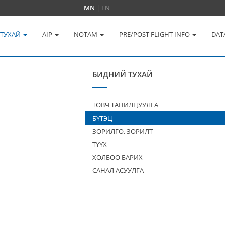
MN
|
EN
 ТУХАЙ
AIP
NOTAM
PRE/POST FLIGHT INFO
DAT
БИДНИЙ ТУХАЙ
ТОВЧ ТАНИЛЦУУЛГА
БҮТЭЦ
ЗОРИЛГО, ЗОРИЛТ
ТҮҮХ
ХОЛБОО БАРИХ
САНАЛ АСУУЛГА