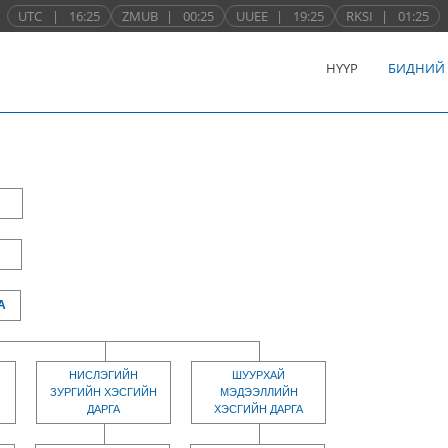
UTC
|
16:25
ZMUB
|
00:25
UUEE
|
19:25
RKSI
|
01:25
НҮҮР
БИДНИЙ
А
НИСЛЭГИЙН
ШУУРХАЙ
ЗУРГИЙН ХЭСГИЙН
МЭДЭЭЛЛИЙН
ДАРГА
ХЭСГИЙН ДАРГА