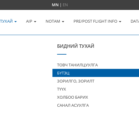
MN
|
EN
 ТУХАЙ
AIP
NOTAM
PRE/POST FLIGHT INFO
DAT
БИДНИЙ ТУХАЙ
ТОВЧ ТАНИЛЦУУЛГА
БҮТЭЦ
ЗОРИЛГО, ЗОРИЛТ
ТҮҮХ
ХОЛБОО БАРИХ
САНАЛ АСУУЛГА