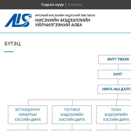
Үндсэн нүүр
|
Нэвтрэх
ИРГЭНИЙ НИСЭХИЙН ҮНДЭСНИЙ ТӨВ ТӨХХК
НИСЭХИЙН МЭДЭЭЛЛИЙН
ҮЙЛЧИЛГЭЭНИЙ АЛБА
БҮТЭЦ
ИНҮТ ТӨХХК
АНҮГ
НМҮА-НЫ ДАРГ
БҮТЭЭГДЭХҮҮН
ТОГТМОЛ
ТООН
ХЯНАЛТЫН
МЭДЭЭЛЛИЙН
МЭДЭЭЛЛИЙН
ХЭСГИЙН ДАРГА
ХЭСГИЙН ДАРГА
ХЭСГИЙН ДАРГА