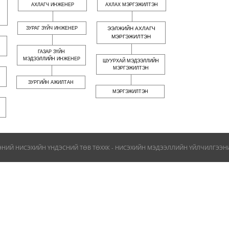
АХЛАГЧ ИНЖЕНЕР
АХЛАХ МЭРГЭЖИЛТЭН
ЗУРАГ ЗҮЙЧ ИНЖЕНЕР
ЭЭЛЖИЙН АХЛАГЧ
МЭРГЭЖИЛТЭН
ГАЗАР ЗҮЙН
МЭДЭЭЛЛИЙН ИНЖЕНЕР
ШУУРХАЙ МЭДЭЭЛЛИЙН
МЭРГЭЖИЛТЭН
ЗУРГИЙН АЖИЛТАН
МЭРГЭЖИЛТЭН
ЭНИЙ НИСЭХИЙН ҮНДЭСНИЙ ТӨВ ТӨХХК - НИСЭХИЙН МЭДЭЭЛЛИЙН ҮЙЛЧИЛГЭЭНИЙ