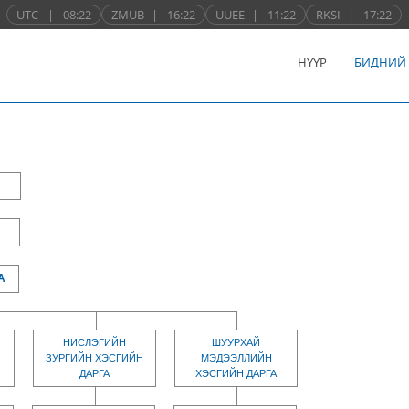
UTC
|
08:22
ZMUB
|
16:22
UUEE
|
11:22
RKSI
|
17:22
НҮҮР
БИДНИЙ
А
НИСЛЭГИЙН
ШУУРХАЙ
ЗУРГИЙН ХЭСГИЙН
МЭДЭЭЛЛИЙН
ДАРГА
ХЭСГИЙН ДАРГА