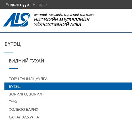
Үндсэн нүүр
|
Нэвтрэх
ИРГЭНИЙ НИСЭХИЙН ҮНДЭСНИЙ ТӨВ ТӨХХК
НИСЭХИЙН МЭДЭЭЛЛИЙН
ҮЙЛЧИЛГЭЭНИЙ АЛБА
БҮТЭЦ
БИДНИЙ ТУХАЙ
ТОВЧ ТАНИЛЦУУЛГА
БҮТЭЦ
ЗОРИЛГО, ЗОРИЛТ
ТҮҮХ
ХОЛБОО БАРИХ
САНАЛ АСУУЛГА