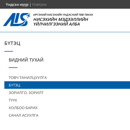
Үндсэн нүүр
|
Нэвтрэх
ИРГЭНИЙ НИСЭХИЙН ҮНДЭСНИЙ ТӨВ ТӨХХК
НИСЭХИЙН МЭДЭЭЛЛИЙН
ҮЙЛЧИЛГЭЭНИЙ АЛБА
БҮТЭЦ
БИДНИЙ ТУХАЙ
ТОВЧ ТАНИЛЦУУЛГА
БҮТЭЦ
ЗОРИЛГО, ЗОРИЛТ
ТҮҮХ
ХОЛБОО БАРИХ
САНАЛ АСУУЛГА