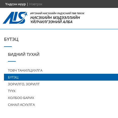
Үндсэн нүүр
|
Нэвтрэх
ИРГЭНИЙ НИСЭХИЙН ҮНДЭСНИЙ ТӨВ ТӨХХК
НИСЭХИЙН МЭДЭЭЛЛИЙН
ҮЙЛЧИЛГЭЭНИЙ АЛБА
БҮТЭЦ
БИДНИЙ ТУХАЙ
ТОВЧ ТАНИЛЦУУЛГА
БҮТЭЦ
ЗОРИЛГО, ЗОРИЛТ
ТҮҮХ
ХОЛБОО БАРИХ
САНАЛ АСУУЛГА