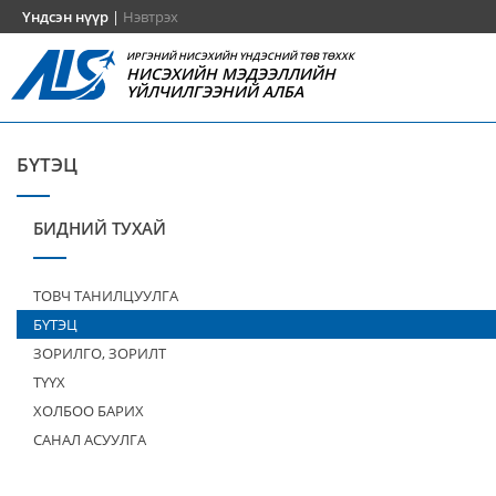
Үндсэн нүүр
|
Нэвтрэх
ИРГЭНИЙ НИСЭХИЙН ҮНДЭСНИЙ ТӨВ ТӨХХК
НИСЭХИЙН МЭДЭЭЛЛИЙН
ҮЙЛЧИЛГЭЭНИЙ АЛБА
БҮТЭЦ
БИДНИЙ ТУХАЙ
ТОВЧ ТАНИЛЦУУЛГА
БҮТЭЦ
ЗОРИЛГО, ЗОРИЛТ
ТҮҮХ
ХОЛБОО БАРИХ
САНАЛ АСУУЛГА