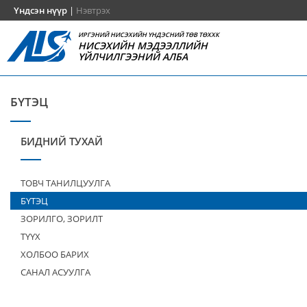
Үндсэн нүүр
|
Нэвтрэх
ИРГЭНИЙ НИСЭХИЙН ҮНДЭСНИЙ ТӨВ ТӨХХК
НИСЭХИЙН МЭДЭЭЛЛИЙН
ҮЙЛЧИЛГЭЭНИЙ АЛБА
БҮТЭЦ
БИДНИЙ ТУХАЙ
ТОВЧ ТАНИЛЦУУЛГА
БҮТЭЦ
ЗОРИЛГО, ЗОРИЛТ
ТҮҮХ
ХОЛБОО БАРИХ
САНАЛ АСУУЛГА