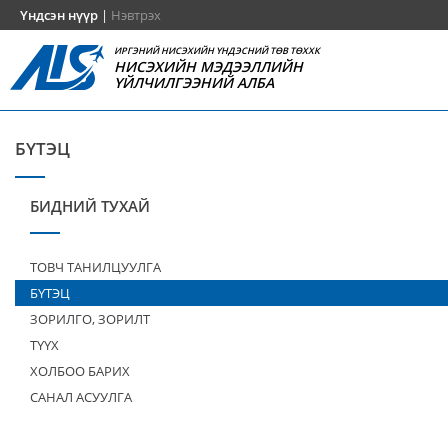
Үндсэн нүүр
|
Нэвтрэх
ИРГЭНИЙ НИСЭХИЙН ҮНДЭСНИЙ ТӨВ ТӨХХК
НИСЭХИЙН МЭДЭЭЛЛИЙН
ҮЙЛЧИЛГЭЭНИЙ АЛБА
БҮТЭЦ
БИДНИЙ ТУХАЙ
ТОВЧ ТАНИЛЦУУЛГА
БҮТЭЦ
ЗОРИЛГО, ЗОРИЛТ
ТҮҮХ
ХОЛБОО БАРИХ
САНАЛ АСУУЛГА