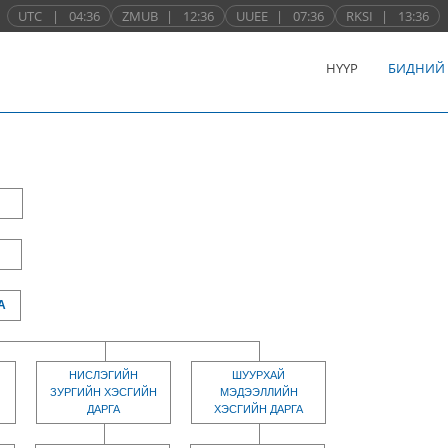
UTC
|
04:36
ZMUB
|
12:36
UUEE
|
07:36
RKSI
|
13:36
НҮҮР
БИДНИЙ
А
НИСЛЭГИЙН
ШУУРХАЙ
ЗУРГИЙН ХЭСГИЙН
МЭДЭЭЛЛИЙН
ДАРГА
ХЭСГИЙН ДАРГА