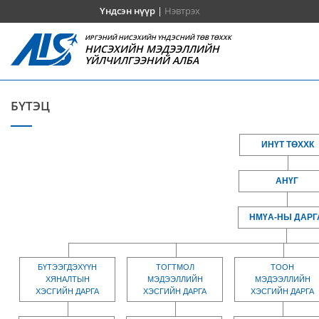
Үндсэн нүүр
|
Нэвтрэх
ИРГЭНИЙ НИСЭХИЙН ҮНДЭСНИЙ ТӨВ ТӨХХК
НИСЭХИЙН МЭДЭЭЛЛИЙН
ҮЙЛЧИЛГЭЭНИЙ АЛБА
БҮТЭЦ
ИНҮТ ТӨХХК
АНҮГ
НМҮА-НЫ ДАРГ
БҮТЭЭГДЭХҮҮН
ТОГТМОЛ
ТООН
ХЯНАЛТЫН
МЭДЭЭЛЛИЙН
МЭДЭЭЛЛИЙН
ХЭСГИЙН ДАРГА
ХЭСГИЙН ДАРГА
ХЭСГИЙН ДАРГА