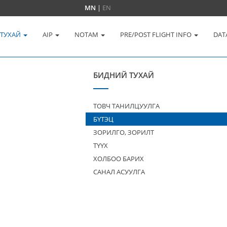
MN
|
EN
 ТУХАЙ
AIP
NOTAM
PRE/POST FLIGHT INFO
DAT
БИДНИЙ ТУХАЙ
ТОВЧ ТАНИЛЦУУЛГА
БҮТЭЦ
ЗОРИЛГО, ЗОРИЛТ
ТҮҮХ
ХОЛБОО БАРИХ
САНАЛ АСУУЛГА