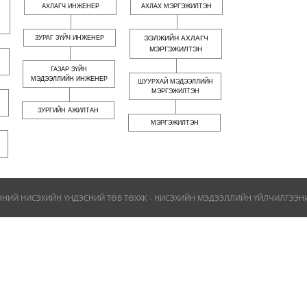
АХЛАГЧ ИНЖЕНЕР
АХЛАХ МЭРГЭЖИЛТЭН
ЗУРАГ ЗҮЙЧ ИНЖЕНЕР
ЭЭЛЖИЙН АХЛАГЧ
МЭРГЭЖИЛТЭН
ГАЗАР ЗҮЙН
МЭДЭЭЛЛИЙН ИНЖЕНЕР
ШУУРХАЙ МЭДЭЭЛЛИЙН
МЭРГЭЖИЛТЭН
ЗУРГИЙН АЖИЛТАН
МЭРГЭЖИЛТЭН
ЭНИЙ НИСЭХИЙН ҮНДЭСНИЙ ТӨВ ТӨХХК - НИСЭХИЙН МЭДЭЭЛЛИЙН ҮЙЛЧИЛГЭЭНИЙ