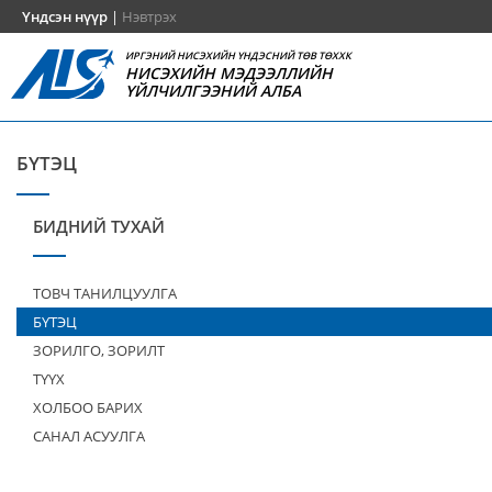
Үндсэн нүүр
|
Нэвтрэх
ИРГЭНИЙ НИСЭХИЙН ҮНДЭСНИЙ ТӨВ ТӨХХК
НИСЭХИЙН МЭДЭЭЛЛИЙН
ҮЙЛЧИЛГЭЭНИЙ АЛБА
БҮТЭЦ
БИДНИЙ ТУХАЙ
ТОВЧ ТАНИЛЦУУЛГА
БҮТЭЦ
ЗОРИЛГО, ЗОРИЛТ
ТҮҮХ
ХОЛБОО БАРИХ
САНАЛ АСУУЛГА