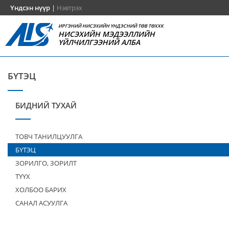
Үндсэн нүүр
|
Нэвтрэх
ИРГЭНИЙ НИСЭХИЙН ҮНДЭСНИЙ ТӨВ ТӨХХК
НИСЭХИЙН МЭДЭЭЛЛИЙН
ҮЙЛЧИЛГЭЭНИЙ АЛБА
БҮТЭЦ
БИДНИЙ ТУХАЙ
ТОВЧ ТАНИЛЦУУЛГА
БҮТЭЦ
ЗОРИЛГО, ЗОРИЛТ
ТҮҮХ
ХОЛБОО БАРИХ
САНАЛ АСУУЛГА