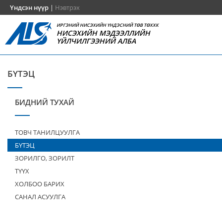
Үндсэн нүүр
|
Нэвтрэх
ИРГЭНИЙ НИСЭХИЙН ҮНДЭСНИЙ ТӨВ ТӨХХК
НИСЭХИЙН МЭДЭЭЛЛИЙН
ҮЙЛЧИЛГЭЭНИЙ АЛБА
БҮТЭЦ
БИДНИЙ ТУХАЙ
ТОВЧ ТАНИЛЦУУЛГА
БҮТЭЦ
ЗОРИЛГО, ЗОРИЛТ
ТҮҮХ
ХОЛБОО БАРИХ
САНАЛ АСУУЛГА