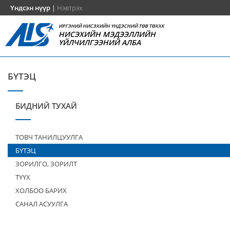
Үндсэн нүүр
|
Нэвтрэх
ИРГЭНИЙ НИСЭХИЙН ҮНДЭСНИЙ ТӨВ ТӨХХК
НИСЭХИЙН МЭДЭЭЛЛИЙН
ҮЙЛЧИЛГЭЭНИЙ АЛБА
БҮТЭЦ
БИДНИЙ ТУХАЙ
ТОВЧ ТАНИЛЦУУЛГА
БҮТЭЦ
ЗОРИЛГО, ЗОРИЛТ
ТҮҮХ
ХОЛБОО БАРИХ
САНАЛ АСУУЛГА