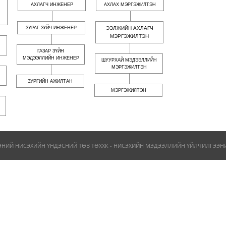
АХЛАГЧ ИНЖЕНЕР
АХЛАХ МЭРГЭЖИЛТЭН
ЗУРАГ ЗҮЙЧ ИНЖЕНЕР
ЭЭЛЖИЙН АХЛАГЧ
МЭРГЭЖИЛТЭН
ГАЗАР ЗҮЙН
МЭДЭЭЛЛИЙН ИНЖЕНЕР
ШУУРХАЙ МЭДЭЭЛЛИЙН
МЭРГЭЖИЛТЭН
ЗУРГИЙН АЖИЛТАН
МЭРГЭЖИЛТЭН
ЭНИЙ НИСЭХИЙН ҮНДЭСНИЙ ТӨВ ТӨХХК - НИСЭХИЙН МЭДЭЭЛЛИЙН ҮЙЛЧИЛГЭЭНИЙ