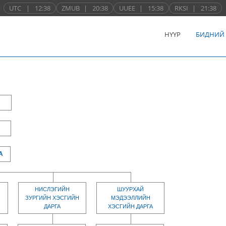
UTC
|
12:38
ZMUB
|
20:38
UUEE
|
15:38
RKSI
|
21:38
НҮҮР
БИДНИЙ
А
НИСЛЭГИЙН
ШУУРХАЙ
ЗУРГИЙН ХЭСГИЙН
МЭДЭЭЛЛИЙН
ДАРГА
ХЭСГИЙН ДАРГА