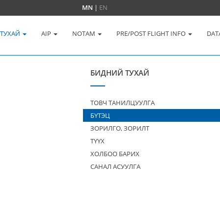
MN
|
EN
 ТУХАЙ
AIP
NOTAM
PRE/POST FLIGHT INFO
DAT
БИДНИЙ ТУХАЙ
ТОВЧ ТАНИЛЦУУЛГА
БҮТЭЦ
ЗОРИЛГО, ЗОРИЛТ
ТҮҮХ
ХОЛБОО БАРИХ
САНАЛ АСУУЛГА