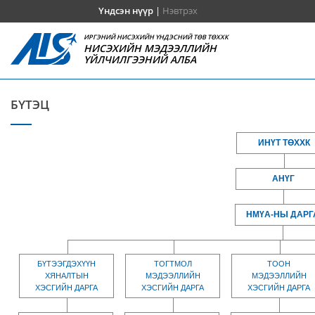
Үндсэн нүүр
|
Нэвтрэх
ИРГЭНИЙ НИСЭХИЙН ҮНДЭСНИЙ ТӨВ ТӨХХК
НИСЭХИЙН МЭДЭЭЛЛИЙН
ҮЙЛЧИЛГЭЭНИЙ АЛБА
БҮТЭЦ
ИНҮТ ТӨХХК
АНҮГ
НМҮА-НЫ ДАРГ
БҮТЭЭГДЭХҮҮН
ТОГТМОЛ
ТООН
ХЯНАЛТЫН
МЭДЭЭЛЛИЙН
МЭДЭЭЛЛИЙН
ХЭСГИЙН ДАРГА
ХЭСГИЙН ДАРГА
ХЭСГИЙН ДАРГА