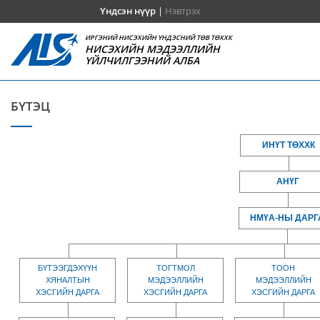
Үндсэн нүүр
|
Нэвтрэх
ИРГЭНИЙ НИСЭХИЙН ҮНДЭСНИЙ ТӨВ ТӨХХК
НИСЭХИЙН МЭДЭЭЛЛИЙН
ҮЙЛЧИЛГЭЭНИЙ АЛБА
БҮТЭЦ
ИНҮТ ТӨХХК
АНҮГ
НМҮА-НЫ ДАРГ
БҮТЭЭГДЭХҮҮН
ТОГТМОЛ
ТООН
ХЯНАЛТЫН
МЭДЭЭЛЛИЙН
МЭДЭЭЛЛИЙН
ХЭСГИЙН ДАРГА
ХЭСГИЙН ДАРГА
ХЭСГИЙН ДАРГА