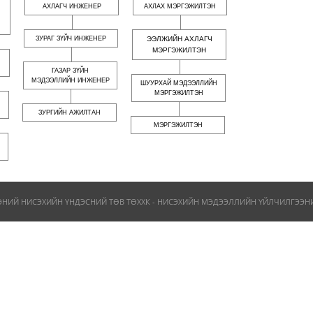
АХЛАГЧ ИНЖЕНЕР
АХЛАХ МЭРГЭЖИЛТЭН
ЗУРАГ ЗҮЙЧ ИНЖЕНЕР
ЭЭЛЖИЙН АХЛАГЧ
МЭРГЭЖИЛТЭН
ГАЗАР ЗҮЙН
МЭДЭЭЛЛИЙН ИНЖЕНЕР
ШУУРХАЙ МЭДЭЭЛЛИЙН
МЭРГЭЖИЛТЭН
ЗУРГИЙН АЖИЛТАН
МЭРГЭЖИЛТЭН
ЭНИЙ НИСЭХИЙН ҮНДЭСНИЙ ТӨВ ТӨХХК - НИСЭХИЙН МЭДЭЭЛЛИЙН ҮЙЛЧИЛГЭЭНИЙ