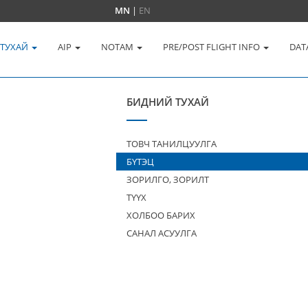
MN
|
EN
 ТУХАЙ
AIP
NOTAM
PRE/POST FLIGHT INFO
DAT
БИДНИЙ ТУХАЙ
ТОВЧ ТАНИЛЦУУЛГА
БҮТЭЦ
ЗОРИЛГО, ЗОРИЛТ
ТҮҮХ
ХОЛБОО БАРИХ
САНАЛ АСУУЛГА