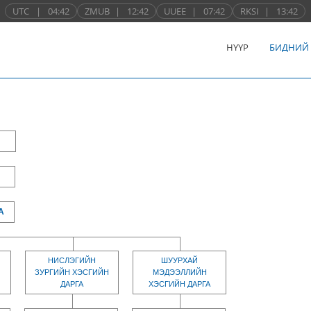
UTC
|
04:42
ZMUB
|
12:42
UUEE
|
07:42
RKSI
|
13:42
НҮҮР
БИДНИЙ
А
НИСЛЭГИЙН
ШУУРХАЙ
ЗУРГИЙН ХЭСГИЙН
МЭДЭЭЛЛИЙН
ДАРГА
ХЭСГИЙН ДАРГА