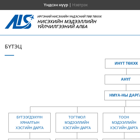
Үндсэн нүүр
|
Нэвтрэх
ИРГЭНИЙ НИСЭХИЙН ҮНДЭСНИЙ ТӨВ ТӨХХК
НИСЭХИЙН МЭДЭЭЛЛИЙН
ҮЙЛЧИЛГЭЭНИЙ АЛБА
БҮТЭЦ
ИНҮТ ТӨХХК
АНҮГ
НМҮА-НЫ ДАРГ
БҮТЭЭГДЭХҮҮН
ТОГТМОЛ
ТООН
ХЯНАЛТЫН
МЭДЭЭЛЛИЙН
МЭДЭЭЛЛИЙН
ХЭСГИЙН ДАРГА
ХЭСГИЙН ДАРГА
ХЭСГИЙН ДАРГА