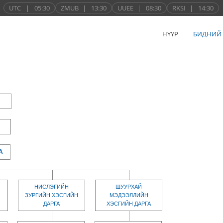
UTC
|
05:30
ZMUB
|
13:30
UUEE
|
08:30
RKSI
|
14:30
НҮҮР
БИДНИЙ
А
НИСЛЭГИЙН
ШУУРХАЙ
ЗУРГИЙН ХЭСГИЙН
МЭДЭЭЛЛИЙН
ДАРГА
ХЭСГИЙН ДАРГА