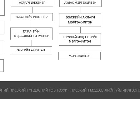
АХЛАГЧ ИНЖЕНЕР
АХЛАХ МЭРГЭЖИЛТЭН
ЗУРАГ ЗҮЙЧ ИНЖЕНЕР
ЭЭЛЖИЙН АХЛАГЧ
МЭРГЭЖИЛТЭН
ГАЗАР ЗҮЙН
МЭДЭЭЛЛИЙН ИНЖЕНЕР
ШУУРХАЙ МЭДЭЭЛЛИЙН
МЭРГЭЖИЛТЭН
ЗУРГИЙН АЖИЛТАН
МЭРГЭЖИЛТЭН
ЭНИЙ НИСЭХИЙН ҮНДЭСНИЙ ТӨВ ТӨХХК - НИСЭХИЙН МЭДЭЭЛЛИЙН ҮЙЛЧИЛГЭЭНИЙ