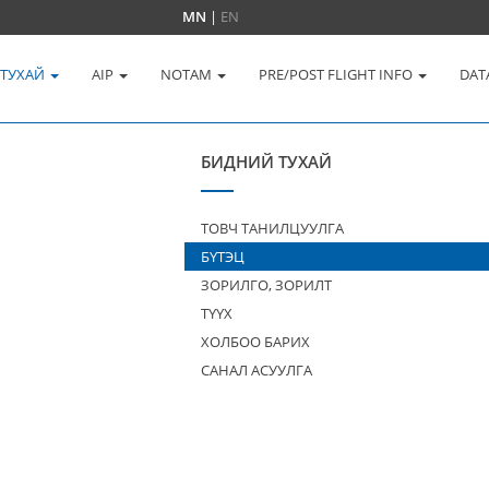
MN
|
EN
 ТУХАЙ
AIP
NOTAM
PRE/POST FLIGHT INFO
DAT
БИДНИЙ ТУХАЙ
ТОВЧ ТАНИЛЦУУЛГА
БҮТЭЦ
ЗОРИЛГО, ЗОРИЛТ
ТҮҮХ
ХОЛБОО БАРИХ
САНАЛ АСУУЛГА