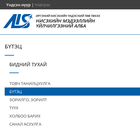
Үндсэн нүүр
|
Нэвтрэх
ИРГЭНИЙ НИСЭХИЙН ҮНДЭСНИЙ ТӨВ ТӨХХК
НИСЭХИЙН МЭДЭЭЛЛИЙН
ҮЙЛЧИЛГЭЭНИЙ АЛБА
БҮТЭЦ
БИДНИЙ ТУХАЙ
ТОВЧ ТАНИЛЦУУЛГА
БҮТЭЦ
ЗОРИЛГО, ЗОРИЛТ
ТҮҮХ
ХОЛБОО БАРИХ
САНАЛ АСУУЛГА