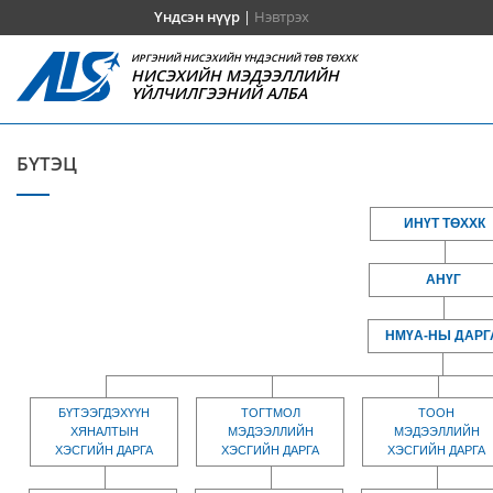
Үндсэн нүүр
|
Нэвтрэх
ИРГЭНИЙ НИСЭХИЙН ҮНДЭСНИЙ ТӨВ ТӨХХК
НИСЭХИЙН МЭДЭЭЛЛИЙН
ҮЙЛЧИЛГЭЭНИЙ АЛБА
БҮТЭЦ
ИНҮТ ТӨХХК
АНҮГ
НМҮА-НЫ ДАРГ
БҮТЭЭГДЭХҮҮН
ТОГТМОЛ
ТООН
ХЯНАЛТЫН
МЭДЭЭЛЛИЙН
МЭДЭЭЛЛИЙН
ХЭСГИЙН ДАРГА
ХЭСГИЙН ДАРГА
ХЭСГИЙН ДАРГА