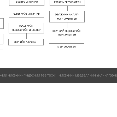
АХЛАГЧ ИНЖЕНЕР
АХЛАХ МЭРГЭЖИЛТЭН
ЗУРАГ ЗҮЙЧ ИНЖЕНЕР
ЭЭЛЖИЙН АХЛАГЧ
МЭРГЭЖИЛТЭН
ГАЗАР ЗҮЙН
МЭДЭЭЛЛИЙН ИНЖЕНЕР
ШУУРХАЙ МЭДЭЭЛЛИЙН
МЭРГЭЖИЛТЭН
ЗУРГИЙН АЖИЛТАН
МЭРГЭЖИЛТЭН
ЭНИЙ НИСЭХИЙН ҮНДЭСНИЙ ТӨВ ТӨХХК - НИСЭХИЙН МЭДЭЭЛЛИЙН ҮЙЛЧИЛГЭЭНИЙ