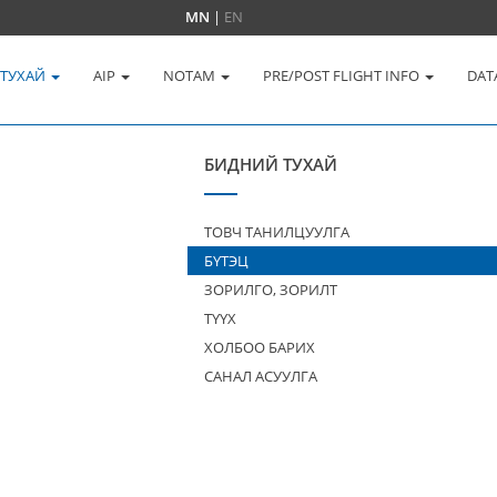
MN
|
EN
 ТУХАЙ
AIP
NOTAM
PRE/POST FLIGHT INFO
DAT
БИДНИЙ ТУХАЙ
ТОВЧ ТАНИЛЦУУЛГА
БҮТЭЦ
ЗОРИЛГО, ЗОРИЛТ
ТҮҮХ
ХОЛБОО БАРИХ
САНАЛ АСУУЛГА