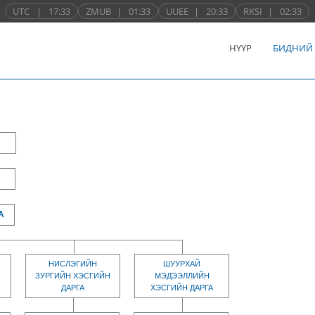
UTC
|
17:33
ZMUB
|
01:33
UUEE
|
20:33
RKSI
|
02:33
НҮҮР
БИДНИЙ
А
НИСЛЭГИЙН
ШУУРХАЙ
ЗУРГИЙН ХЭСГИЙН
МЭДЭЭЛЛИЙН
ДАРГА
ХЭСГИЙН ДАРГА