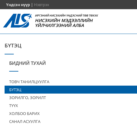
Үндсэн нүүр
|
Нэвтрэх
ИРГЭНИЙ НИСЭХИЙН ҮНДЭСНИЙ ТӨВ ТӨХХК
НИСЭХИЙН МЭДЭЭЛЛИЙН
ҮЙЛЧИЛГЭЭНИЙ АЛБА
БҮТЭЦ
БИДНИЙ ТУХАЙ
ТОВЧ ТАНИЛЦУУЛГА
БҮТЭЦ
ЗОРИЛГО, ЗОРИЛТ
ТҮҮХ
ХОЛБОО БАРИХ
САНАЛ АСУУЛГА