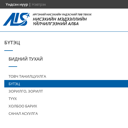
Үндсэн нүүр
|
Нэвтрэх
ИРГЭНИЙ НИСЭХИЙН ҮНДЭСНИЙ ТӨВ ТӨХХК
НИСЭХИЙН МЭДЭЭЛЛИЙН
ҮЙЛЧИЛГЭЭНИЙ АЛБА
БҮТЭЦ
БИДНИЙ ТУХАЙ
ТОВЧ ТАНИЛЦУУЛГА
БҮТЭЦ
ЗОРИЛГО, ЗОРИЛТ
ТҮҮХ
ХОЛБОО БАРИХ
САНАЛ АСУУЛГА