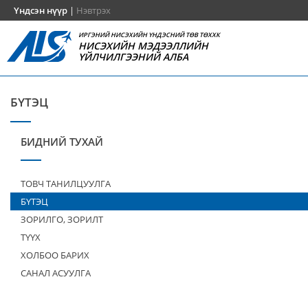
Үндсэн нүүр
|
Нэвтрэх
ИРГЭНИЙ НИСЭХИЙН ҮНДЭСНИЙ ТӨВ ТӨХХК
НИСЭХИЙН МЭДЭЭЛЛИЙН
ҮЙЛЧИЛГЭЭНИЙ АЛБА
БҮТЭЦ
БИДНИЙ ТУХАЙ
ТОВЧ ТАНИЛЦУУЛГА
БҮТЭЦ
ЗОРИЛГО, ЗОРИЛТ
ТҮҮХ
ХОЛБОО БАРИХ
САНАЛ АСУУЛГА