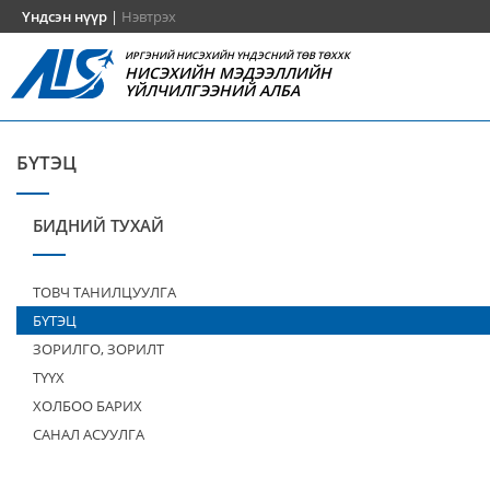
Үндсэн нүүр
|
Нэвтрэх
ИРГЭНИЙ НИСЭХИЙН ҮНДЭСНИЙ ТӨВ ТӨХХК
НИСЭХИЙН МЭДЭЭЛЛИЙН
ҮЙЛЧИЛГЭЭНИЙ АЛБА
БҮТЭЦ
БИДНИЙ ТУХАЙ
ТОВЧ ТАНИЛЦУУЛГА
БҮТЭЦ
ЗОРИЛГО, ЗОРИЛТ
ТҮҮХ
ХОЛБОО БАРИХ
САНАЛ АСУУЛГА