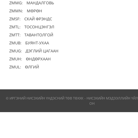
ZMMG:
МАНДАЛГОВЬ
ZMMN:
МӨРӨН
ZMSF:
СКАЙ ФРЭНДС
ZMTL:
ТОСОНЦЭНГЭЛ
ZMTT:
ТАВАНТОЛГОЙ
ZMUB:
БУЯНТ-УХАА
ZMUG:
ДЭГЛИЙ ЦАГААН
ZMUH:
ӨНДӨРХААН
ZMUL:
ӨЛГИЙ
© ИРГЭНИЙ НИСЭХИЙН ҮНДЭСНИЙ ТӨВ ТӨХХК - НИСЭХИЙН МЭДЭЭЛЛИЙН ҮЙЛ
ОН