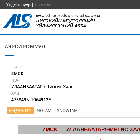
Үндсэн нүүр
|
Нэвтрэх
ИРГЭНИЙ НИСЭХИЙН ҮНДЭСНИЙ ТӨВ ТӨХХК
НИСЭХИЙН МЭДЭЭЛЛИЙН
ҮЙЛЧИЛГЭЭНИЙ АЛБА
АЭРОДРОМУУД
ICAO:
ZMCK
НЭР:
УЛААНБААТАР
Чингис Хаан
/
АХЦ:
473849N 1064912E
МЭДЭЭЛЭЛ
NOTAM
SNOWTAM