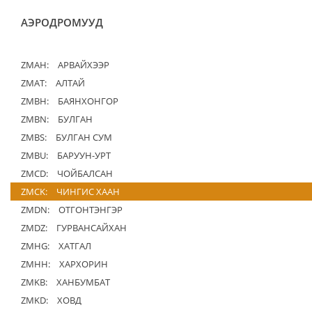
АЭРОДРОМУУД
ZMAH:
АРВАЙХЭЭР
ZMAT:
АЛТАЙ
ZMBH:
БАЯНХОНГОР
ZMBN:
БУЛГАН
ZMBS:
БУЛГАН СУМ
ZMBU:
БАРУУН-УРТ
ZMCD:
ЧОЙБАЛСАН
ZMCK:
ЧИНГИС ХААН
ZMDN:
ОТГОНТЭНГЭР
ZMDZ:
ГУРВАНСАЙХАН
ZMHG:
ХАТГАЛ
ZMHH:
ХАРХОРИН
ZMKB:
ХАНБУМБАТ
ZMKD:
ХОВД