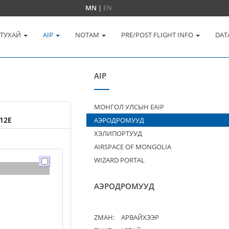
MN
|
EN
 ТУХАЙ
AIP
NOTAM
PRE/POST FLIGHT INFO
DAT
AIP
МОНГОЛ УЛСЫН EAIP
12E
АЭРОДРОМУУД
ХЭЛИПОРТУУД
AIRSPACE OF MONGOLIA
WIZARD PORTAL
АЭРОДРОМУУД
ZMAH:
АРВАЙХЭЭР