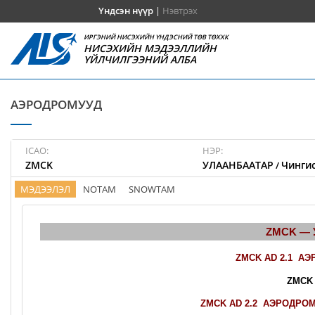
Үндсэн нүүр
|
Нэвтрэх
ИРГЭНИЙ НИСЭХИЙН ҮНДЭСНИЙ ТӨВ ТӨХХК
НИСЭХИЙН МЭДЭЭЛЛИЙН
ҮЙЛЧИЛГЭЭНИЙ АЛБА
АЭРОДРОМУУД
ICAO:
НЭР:
ZMCK
УЛААНБААТАР
Чингис
/
МЭДЭЭЛЭЛ
NOTAM
SNOWTAM