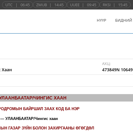
UTC
|
06:45
ZMUB
|
14:45
UUEE
|
09:45
RKSI
|
15:45
НҮҮР
БИДНИЙ
АХЦ:
 Хаан
473849N 10649