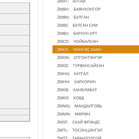
ZMAT:
АЛТАЙ
ZMBH:
БАЯНХОНГОР
ZMBN:
БУЛГАН
ZMBS:
БУЛГАН СУМ
ZMBU:
БАРУУН-УРТ
ZMCD:
ЧОЙБАЛСАН
ZMCK:
ЧИНГИС ХААН
ZMDN:
ОТГОНТЭНГЭР
ZMDZ:
ГУРВАНСАЙХАН
ZMHG:
ХАТГАЛ
ZMHH:
ХАРХОРИН
ZMKB:
ХАНБУМБАТ
ZMKD:
ХОВД
ZMMG:
МАНДАЛГОВЬ
ZMMN:
МӨРӨН
ZMSF:
СКАЙ ФРЭНДС
ZMTL:
ТОСОНЦЭНГЭЛ
ZMTT:
ТАВАНТОЛГОЙ