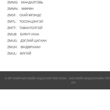
ZMMG:
МАНДАЛГОВЬ
ZMMN:
МӨРӨН
ZMSF:
СКАЙ ФРЭНДС
ZMTL:
ТОСОНЦЭНГЭЛ
ZMTT:
ТАВАНТОЛГОЙ
ZMUB:
БУЯНТ-УХАА
ZMUG:
ДЭГЛИЙ ЦАГААН
ZMUH:
ӨНДӨРХААН
ZMUL:
ӨЛГИЙ
© ИРГЭНИЙ НИСЭХИЙН ҮНДЭСНИЙ ТӨВ ТӨХХК - НИСЭХИЙН МЭДЭЭЛЛИЙН ҮЙЛ
ОН