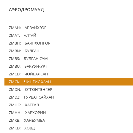
АЭРОДРОМУУД
ZMAH:
АРВАЙХЭЭР
ZMAT:
АЛТАЙ
ZMBH:
БАЯНХОНГОР
ZMBN:
БУЛГАН
ZMBS:
БУЛГАН СУМ
ZMBU:
БАРУУН-УРТ
ZMCD:
ЧОЙБАЛСАН
ZMCK:
ЧИНГИС ХААН
ZMDN:
ОТГОНТЭНГЭР
ZMDZ:
ГУРВАНСАЙХАН
ZMHG:
ХАТГАЛ
ZMHH:
ХАРХОРИН
ZMKB:
ХАНБУМБАТ
ZMKD:
ХОВД