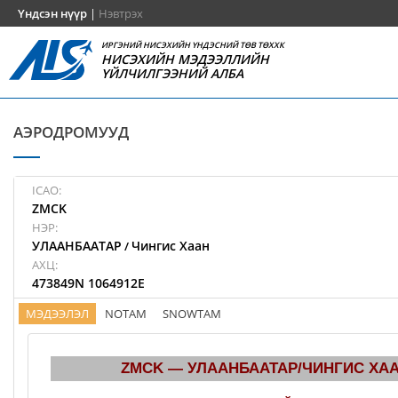
Үндсэн нүүр
|
Нэвтрэх
ИРГЭНИЙ НИСЭХИЙН ҮНДЭСНИЙ ТӨВ ТӨХХК
НИСЭХИЙН МЭДЭЭЛЛИЙН
ҮЙЛЧИЛГЭЭНИЙ АЛБА
АЭРОДРОМУУД
ICAO:
ZMCK
НЭР:
УЛААНБААТАР
Чингис Хаан
/
АХЦ:
473849N 1064912E
МЭДЭЭЛЭЛ
NOTAM
SNOWTAM