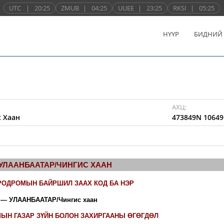
UTC
|
20:25
ZMUB
|
04:25
UUEE
|
23:25
RKSI
|
05:25
НҮҮР
БИДНИЙ
АХЦ:
 Хаан
473849N 10649