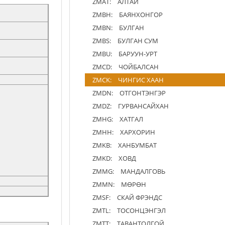
ZMAT:
АЛТАЙ
ZMBH:
БАЯНХОНГОР
ZMBN:
БУЛГАН
ZMBS:
БУЛГАН СУМ
ZMBU:
БАРУУН-УРТ
ZMCD:
ЧОЙБАЛСАН
ZMCK:
ЧИНГИС ХААН
ZMDN:
ОТГОНТЭНГЭР
ZMDZ:
ГУРВАНСАЙХАН
ZMHG:
ХАТГАЛ
ZMHH:
ХАРХОРИН
ZMKB:
ХАНБУМБАТ
ZMKD:
ХОВД
ZMMG:
МАНДАЛГОВЬ
ZMMN:
МӨРӨН
ZMSF:
СКАЙ ФРЭНДС
ZMTL:
ТОСОНЦЭНГЭЛ
ZMTT:
ТАВАНТОЛГОЙ