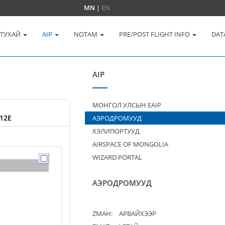
MN
|
EN
 ТУХАЙ
AIP
NOTAM
PRE/POST FLIGHT INFO
DAT
AIP
МОНГОЛ УЛСЫН EAIP
12E
АЭРОДРОМУУД
ХЭЛИПОРТУУД
AIRSPACE OF MONGOLIA
WIZARD PORTAL
АЭРОДРОМУУД
ZMAH:
АРВАЙХЭЭР