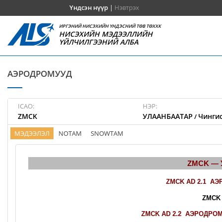
Үндсэн нүүр
|
Нэвтрэх
ИРГЭНИЙ НИСЭХИЙН ҮНДЭСНИЙ ТӨВ ТӨХХК
НИСЭХИЙН МЭДЭЭЛЛИЙН
ҮЙЛЧИЛГЭЭНИЙ АЛБА
АЭРОДРОМУУД
ICAO:
НЭР:
ZMCK
УЛААНБААТАР
Чингис
/
МЭДЭЭЛЭЛ
NOTAM
SNOWTAM