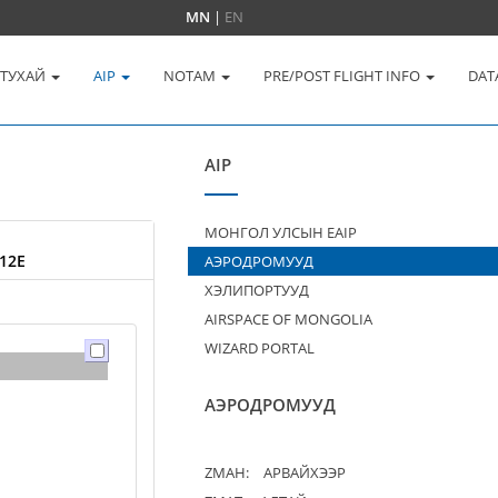
MN
|
EN
 ТУХАЙ
AIP
NOTAM
PRE/POST FLIGHT INFO
DAT
AIP
МОНГОЛ УЛСЫН EAIP
12E
АЭРОДРОМУУД
ХЭЛИПОРТУУД
AIRSPACE OF MONGOLIA
WIZARD PORTAL
АЭРОДРОМУУД
ZMAH:
АРВАЙХЭЭР