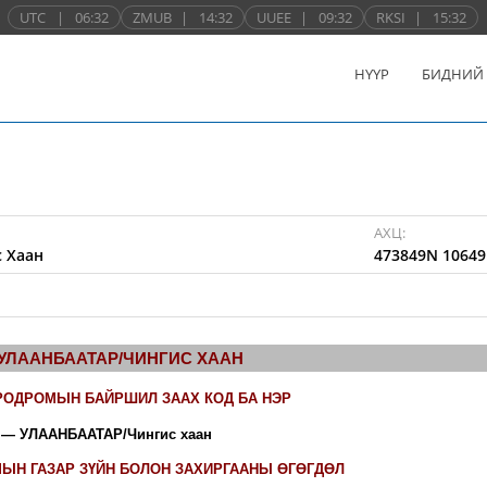
UTC
|
06:32
ZMUB
|
14:32
UUEE
|
09:32
RKSI
|
15:32
НҮҮР
БИДНИЙ
АХЦ:
 Хаан
473849N 10649