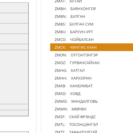
ZMAT:
АЛТАЙ
ZMBH:
БАЯНХОНГОР
ZMBN:
БУЛГАН
ZMBS:
БУЛГАН СУМ
ZMBU:
БАРУУН-УРТ
ZMCD:
ЧОЙБАЛСАН
ZMCK:
ЧИНГИС ХААН
ZMDN:
ОТГОНТЭНГЭР
ZMDZ:
ГУРВАНСАЙХАН
ZMHG:
ХАТГАЛ
ZMHH:
ХАРХОРИН
ZMKB:
ХАНБУМБАТ
ZMKD:
ХОВД
ZMMG:
МАНДАЛГОВЬ
ZMMN:
МӨРӨН
ZMSF:
СКАЙ ФРЭНДС
ZMTL:
ТОСОНЦЭНГЭЛ
ZMTT:
ТАВАНТОЛГОЙ