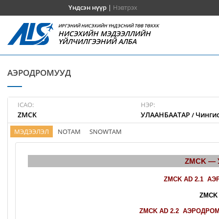
Үндсэн нүүр
|
Нэвтрэх
ИРГЭНИЙ НИСЭХИЙН ҮНДЭСНИЙ ТӨВ ТӨХХК
НИСЭХИЙН МЭДЭЭЛЛИЙН
ҮЙЛЧИЛГЭЭНИЙ АЛБА
АЭРОДРОМУУД
ICAO:
НЭР:
ZMCK
УЛААНБААТАР
Чингис
/
МЭДЭЭЛЭЛ
NOTAM
SNOWTAM