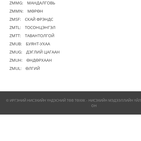
ZMMG:
МАНДАЛГОВЬ
ZMMN:
МӨРӨН
ZMSF:
СКАЙ ФРЭНДС
ZMTL:
ТОСОНЦЭНГЭЛ
ZMTT:
ТАВАНТОЛГОЙ
ZMUB:
БУЯНТ-УХАА
ZMUG:
ДЭГЛИЙ ЦАГААН
ZMUH:
ӨНДӨРХААН
ZMUL:
ӨЛГИЙ
© ИРГЭНИЙ НИСЭХИЙН ҮНДЭСНИЙ ТӨВ ТӨХХК - НИСЭХИЙН МЭДЭЭЛЛИЙН ҮЙЛ
ОН