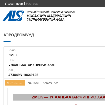
Үндсэн нүүр
|
Нэвтрэх
ИРГЭНИЙ НИСЭХИЙН ҮНДЭСНИЙ ТӨВ ТӨХХК
НИСЭХИЙН МЭДЭЭЛЛИЙН
ҮЙЛЧИЛГЭЭНИЙ АЛБА
АЭРОДРОМУУД
ICAO:
ZMCK
НЭР:
УЛААНБААТАР
Чингис Хаан
/
АХЦ:
473849N 1064912E
МЭДЭЭЛЭЛ
NOTAM
SNOWTAM