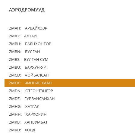
АЭРОДРОМУУД
ZMAH:
АРВАЙХЭЭР
ZMAT:
АЛТАЙ
ZMBH:
БАЯНХОНГОР
ZMBN:
БУЛГАН
ZMBS:
БУЛГАН СУМ
ZMBU:
БАРУУН-УРТ
ZMCD:
ЧОЙБАЛСАН
ZMCK:
ЧИНГИС ХААН
ZMDN:
ОТГОНТЭНГЭР
ZMDZ:
ГУРВАНСАЙХАН
ZMHG:
ХАТГАЛ
ZMHH:
ХАРХОРИН
ZMKB:
ХАНБУМБАТ
ZMKD:
ХОВД