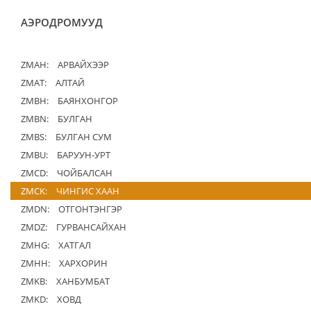
АЭРОДРОМУУД
ZMAH:
АРВАЙХЭЭР
ZMAT:
АЛТАЙ
ZMBH:
БАЯНХОНГОР
ZMBN:
БУЛГАН
ZMBS:
БУЛГАН СУМ
ZMBU:
БАРУУН-УРТ
ZMCD:
ЧОЙБАЛСАН
ZMCK:
ЧИНГИС ХААН
ZMDN:
ОТГОНТЭНГЭР
ZMDZ:
ГУРВАНСАЙХАН
ZMHG:
ХАТГАЛ
ZMHH:
ХАРХОРИН
ZMKB:
ХАНБУМБАТ
ZMKD:
ХОВД