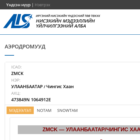
Үндсэн нүүр
|
Нэвтрэх
ИРГЭНИЙ НИСЭХИЙН ҮНДЭСНИЙ ТӨВ ТӨХХК
НИСЭХИЙН МЭДЭЭЛЛИЙН
ҮЙЛЧИЛГЭЭНИЙ АЛБА
АЭРОДРОМУУД
ICAO:
ZMCK
НЭР:
УЛААНБААТАР
Чингис Хаан
/
АХЦ:
473849N 1064912E
МЭДЭЭЛЭЛ
NOTAM
SNOWTAM