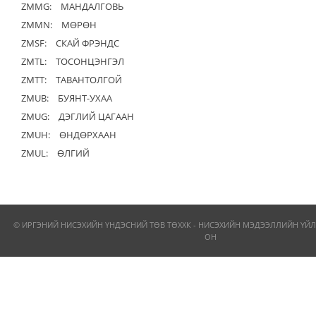
ZMMG:
МАНДАЛГОВЬ
ZMMN:
МӨРӨН
ZMSF:
СКАЙ ФРЭНДС
ZMTL:
ТОСОНЦЭНГЭЛ
ZMTT:
ТАВАНТОЛГОЙ
ZMUB:
БУЯНТ-УХАА
ZMUG:
ДЭГЛИЙ ЦАГААН
ZMUH:
ӨНДӨРХААН
ZMUL:
ӨЛГИЙ
© ИРГЭНИЙ НИСЭХИЙН ҮНДЭСНИЙ ТӨВ ТӨХХК - НИСЭХИЙН МЭДЭЭЛЛИЙН ҮЙЛ
ОН