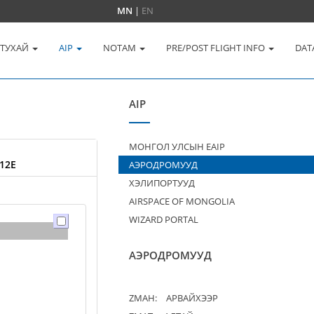
MN
|
EN
 ТУХАЙ
AIP
NOTAM
PRE/POST FLIGHT INFO
DAT
AIP
МОНГОЛ УЛСЫН EAIP
12E
АЭРОДРОМУУД
ХЭЛИПОРТУУД
AIRSPACE OF MONGOLIA
WIZARD PORTAL
АЭРОДРОМУУД
ZMAH:
АРВАЙХЭЭР