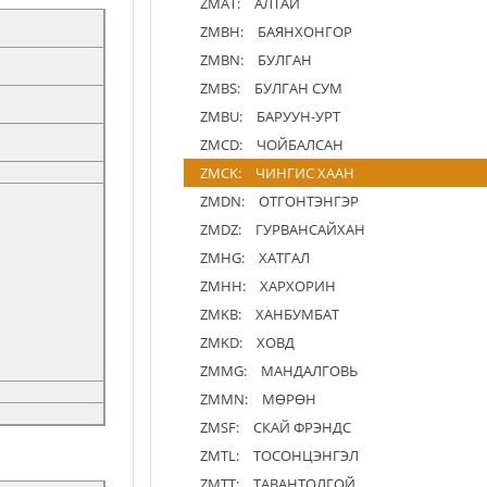
ZMAT:
АЛТАЙ
ZMBH:
БАЯНХОНГОР
ZMBN:
БУЛГАН
ZMBS:
БУЛГАН СУМ
ZMBU:
БАРУУН-УРТ
ZMCD:
ЧОЙБАЛСАН
ZMCK:
ЧИНГИС ХААН
ZMDN:
ОТГОНТЭНГЭР
ZMDZ:
ГУРВАНСАЙХАН
ZMHG:
ХАТГАЛ
ZMHH:
ХАРХОРИН
ZMKB:
ХАНБУМБАТ
ZMKD:
ХОВД
ZMMG:
МАНДАЛГОВЬ
ZMMN:
МӨРӨН
ZMSF:
СКАЙ ФРЭНДС
ZMTL:
ТОСОНЦЭНГЭЛ
ZMTT:
ТАВАНТОЛГОЙ