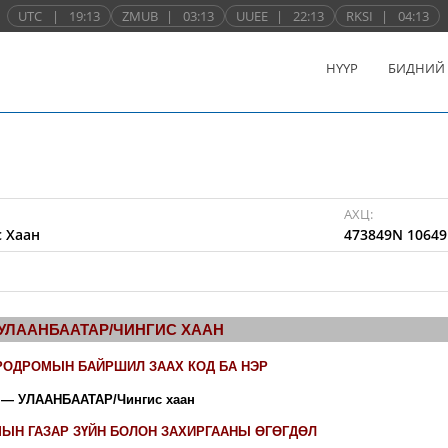
UTC
|
19:13
ZMUB
|
03:13
UUEE
|
22:13
RKSI
|
04:13
НҮҮР
БИДНИЙ
АХЦ:
 Хаан
473849N 10649