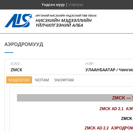
Үндсэн нүүр
|
Нэвтрэх
ИРГЭНИЙ НИСЭХИЙН ҮНДЭСНИЙ ТӨВ ТӨХХК
НИСЭХИЙН МЭДЭЭЛЛИЙН
ҮЙЛЧИЛГЭЭНИЙ АЛБА
АЭРОДРОМУУД
ICAO:
НЭР:
ZMCK
УЛААНБААТАР
Чингис
/
МЭДЭЭЛЭЛ
NOTAM
SNOWTAM