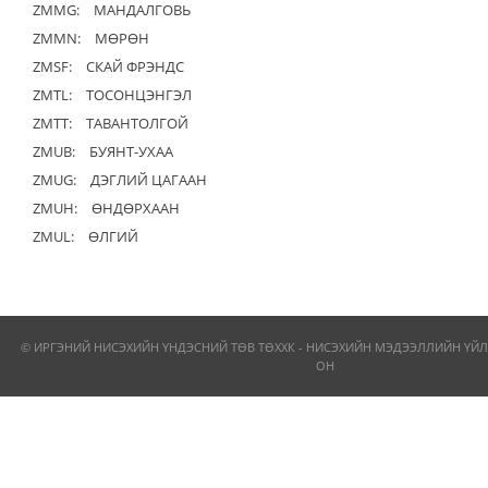
ZMMG:
МАНДАЛГОВЬ
ZMMN:
МӨРӨН
ZMSF:
СКАЙ ФРЭНДС
ZMTL:
ТОСОНЦЭНГЭЛ
ZMTT:
ТАВАНТОЛГОЙ
ZMUB:
БУЯНТ-УХАА
ZMUG:
ДЭГЛИЙ ЦАГААН
ZMUH:
ӨНДӨРХААН
ZMUL:
ӨЛГИЙ
© ИРГЭНИЙ НИСЭХИЙН ҮНДЭСНИЙ ТӨВ ТӨХХК - НИСЭХИЙН МЭДЭЭЛЛИЙН ҮЙЛ
ОН