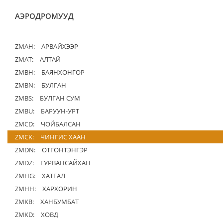
АЭРОДРОМУУД
ZMAH:
АРВАЙХЭЭР
ZMAT:
АЛТАЙ
ZMBH:
БАЯНХОНГОР
ZMBN:
БУЛГАН
ZMBS:
БУЛГАН СУМ
ZMBU:
БАРУУН-УРТ
ZMCD:
ЧОЙБАЛСАН
ZMCK:
ЧИНГИС ХААН
ZMDN:
ОТГОНТЭНГЭР
ZMDZ:
ГУРВАНСАЙХАН
ZMHG:
ХАТГАЛ
ZMHH:
ХАРХОРИН
ZMKB:
ХАНБУМБАТ
ZMKD:
ХОВД