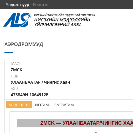
Үндсэн нүүр
|
Нэвтрэх
ИРГЭНИЙ НИСЭХИЙН ҮНДЭСНИЙ ТӨВ ТӨХХК
НИСЭХИЙН МЭДЭЭЛЛИЙН
ҮЙЛЧИЛГЭЭНИЙ АЛБА
АЭРОДРОМУУД
ICAO:
ZMCK
НЭР:
УЛААНБААТАР
Чингис Хаан
/
АХЦ:
473849N 1064912E
МЭДЭЭЛЭЛ
NOTAM
SNOWTAM