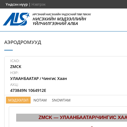
Үндсэн нүүр
|
Нэвтрэх
ИРГЭНИЙ НИСЭХИЙН ҮНДЭСНИЙ ТӨВ ТӨХХК
НИСЭХИЙН МЭДЭЭЛЛИЙН
ҮЙЛЧИЛГЭЭНИЙ АЛБА
АЭРОДРОМУУД
ICAO:
ZMCK
НЭР:
УЛААНБААТАР
Чингис Хаан
/
АХЦ:
473849N 1064912E
МЭДЭЭЛЭЛ
NOTAM
SNOWTAM