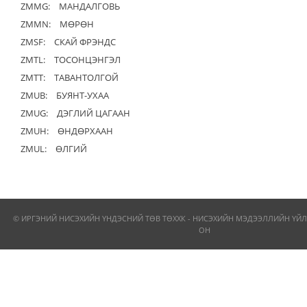
ZMMG:
МАНДАЛГОВЬ
ZMMN:
МӨРӨН
ZMSF:
СКАЙ ФРЭНДС
ZMTL:
ТОСОНЦЭНГЭЛ
ZMTT:
ТАВАНТОЛГОЙ
ZMUB:
БУЯНТ-УХАА
ZMUG:
ДЭГЛИЙ ЦАГААН
ZMUH:
ӨНДӨРХААН
ZMUL:
ӨЛГИЙ
© ИРГЭНИЙ НИСЭХИЙН ҮНДЭСНИЙ ТӨВ ТӨХХК - НИСЭХИЙН МЭДЭЭЛЛИЙН ҮЙЛ
ОН