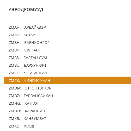
АЭРОДРОМУУД
ZMAH:
АРВАЙХЭЭР
ZMAT:
АЛТАЙ
ZMBH:
БАЯНХОНГОР
ZMBN:
БУЛГАН
ZMBS:
БУЛГАН СУМ
ZMBU:
БАРУУН-УРТ
ZMCD:
ЧОЙБАЛСАН
ZMCK:
ЧИНГИС ХААН
ZMDN:
ОТГОНТЭНГЭР
ZMDZ:
ГУРВАНСАЙХАН
ZMHG:
ХАТГАЛ
ZMHH:
ХАРХОРИН
ZMKB:
ХАНБУМБАТ
ZMKD:
ХОВД