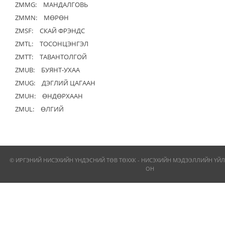
ZMMG:
МАНДАЛГОВЬ
ZMMN:
МӨРӨН
ZMSF:
СКАЙ ФРЭНДС
ZMTL:
ТОСОНЦЭНГЭЛ
ZMTT:
ТАВАНТОЛГОЙ
ZMUB:
БУЯНТ-УХАА
ZMUG:
ДЭГЛИЙ ЦАГААН
ZMUH:
ӨНДӨРХААН
ZMUL:
ӨЛГИЙ
© ИРГЭНИЙ НИСЭХИЙН ҮНДЭСНИЙ ТӨВ ТӨХХК - НИСЭХИЙН МЭДЭЭЛЛИЙН ҮЙЛ
ОН