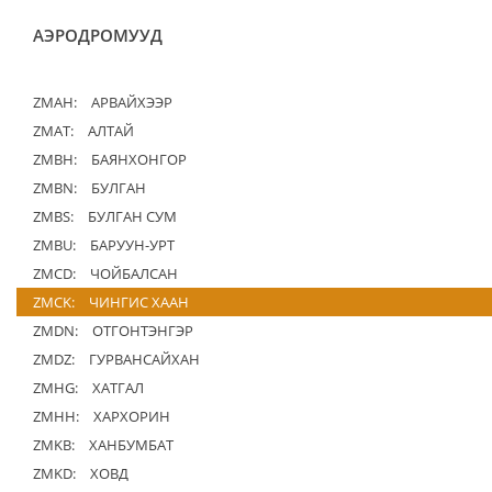
АЭРОДРОМУУД
ZMAH:
АРВАЙХЭЭР
ZMAT:
АЛТАЙ
ZMBH:
БАЯНХОНГОР
ZMBN:
БУЛГАН
ZMBS:
БУЛГАН СУМ
ZMBU:
БАРУУН-УРТ
ZMCD:
ЧОЙБАЛСАН
ZMCK:
ЧИНГИС ХААН
ZMDN:
ОТГОНТЭНГЭР
ZMDZ:
ГУРВАНСАЙХАН
ZMHG:
ХАТГАЛ
ZMHH:
ХАРХОРИН
ZMKB:
ХАНБУМБАТ
ZMKD:
ХОВД