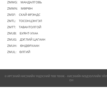
ZMMG:
МАНДАЛГОВЬ
ZMMN:
МӨРӨН
ZMSF:
СКАЙ ФРЭНДС
ZMTL:
ТОСОНЦЭНГЭЛ
ZMTT:
ТАВАНТОЛГОЙ
ZMUB:
БУЯНТ-УХАА
ZMUG:
ДЭГЛИЙ ЦАГААН
ZMUH:
ӨНДӨРХААН
ZMUL:
ӨЛГИЙ
© ИРГЭНИЙ НИСЭХИЙН ҮНДЭСНИЙ ТӨВ ТӨХХК - НИСЭХИЙН МЭДЭЭЛЛИЙН ҮЙЛ
ОН