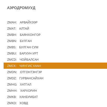
АЭРОДРОМУУД
ZMAH:
АРВАЙХЭЭР
ZMAT:
АЛТАЙ
ZMBH:
БАЯНХОНГОР
ZMBN:
БУЛГАН
ZMBS:
БУЛГАН СУМ
ZMBU:
БАРУУН-УРТ
ZMCD:
ЧОЙБАЛСАН
ZMCK:
ЧИНГИС ХААН
ZMDN:
ОТГОНТЭНГЭР
ZMDZ:
ГУРВАНСАЙХАН
ZMHG:
ХАТГАЛ
ZMHH:
ХАРХОРИН
ZMKB:
ХАНБУМБАТ
ZMKD:
ХОВД