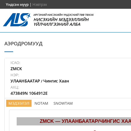
Үндсэн нүүр
|
Нэвтрэх
ИРГЭНИЙ НИСЭХИЙН ҮНДЭСНИЙ ТӨВ ТӨХХК
НИСЭХИЙН МЭДЭЭЛЛИЙН
ҮЙЛЧИЛГЭЭНИЙ АЛБА
АЭРОДРОМУУД
ICAO:
ZMCK
НЭР:
УЛААНБААТАР
Чингис Хаан
/
АХЦ:
473849N 1064912E
МЭДЭЭЛЭЛ
NOTAM
SNOWTAM