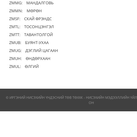
ZMMG:
МАНДАЛГОВЬ
ZMMN:
МӨРӨН
ZMSF:
СКАЙ ФРЭНДС
ZMTL:
ТОСОНЦЭНГЭЛ
ZMTT:
ТАВАНТОЛГОЙ
ZMUB:
БУЯНТ-УХАА
ZMUG:
ДЭГЛИЙ ЦАГААН
ZMUH:
ӨНДӨРХААН
ZMUL:
ӨЛГИЙ
© ИРГЭНИЙ НИСЭХИЙН ҮНДЭСНИЙ ТӨВ ТӨХХК - НИСЭХИЙН МЭДЭЭЛЛИЙН ҮЙЛ
ОН