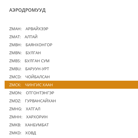
АЭРОДРОМУУД
ZMAH:
АРВАЙХЭЭР
ZMAT:
АЛТАЙ
ZMBH:
БАЯНХОНГОР
ZMBN:
БУЛГАН
ZMBS:
БУЛГАН СУМ
ZMBU:
БАРУУН-УРТ
ZMCD:
ЧОЙБАЛСАН
ZMCK:
ЧИНГИС ХААН
ZMDN:
ОТГОНТЭНГЭР
ZMDZ:
ГУРВАНСАЙХАН
ZMHG:
ХАТГАЛ
ZMHH:
ХАРХОРИН
ZMKB:
ХАНБУМБАТ
ZMKD:
ХОВД