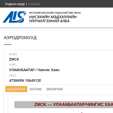
Үндсэн нүүр
|
Нэвтрэх
ИРГЭНИЙ НИСЭХИЙН ҮНДЭСНИЙ ТӨВ ТӨХХК
НИСЭХИЙН МЭДЭЭЛЛИЙН
ҮЙЛЧИЛГЭЭНИЙ АЛБА
АЭРОДРОМУУД
ICAO:
ZMCK
НЭР:
УЛААНБААТАР
Чингис Хаан
/
АХЦ:
473849N 1064912E
МЭДЭЭЛЭЛ
NOTAM
SNOWTAM