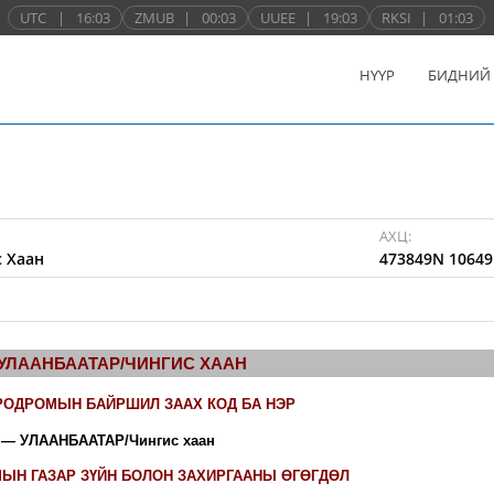
UTC
|
16:03
ZMUB
|
00:03
UUEE
|
19:03
RKSI
|
01:03
НҮҮР
БИДНИЙ
АХЦ:
 Хаан
473849N 10649