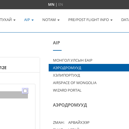
MN
|
EN
 ТУХАЙ
AIP
NOTAM
PRE/POST FLIGHT INFO
DAT
AIP
МОНГОЛ УЛСЫН EAIP
12E
АЭРОДРОМУУД
ХЭЛИПОРТУУД
AIRSPACE OF MONGOLIA
WIZARD PORTAL
АЭРОДРОМУУД
ZMAH:
АРВАЙХЭЭР