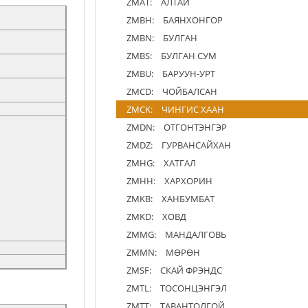
ZMAT:
АЛТАЙ
ZMBH:
БАЯНХОНГОР
ZMBN:
БУЛГАН
ZMBS:
БУЛГАН СУМ
ZMBU:
БАРУУН-УРТ
ZMCD:
ЧОЙБАЛСАН
ZMCK:
ЧИНГИС ХААН
ZMDN:
ОТГОНТЭНГЭР
ZMDZ:
ГУРВАНСАЙХАН
ZMHG:
ХАТГАЛ
ZMHH:
ХАРХОРИН
ZMKB:
ХАНБУМБАТ
ZMKD:
ХОВД
ZMMG:
МАНДАЛГОВЬ
ZMMN:
МӨРӨН
ZMSF:
СКАЙ ФРЭНДС
ZMTL:
ТОСОНЦЭНГЭЛ
ZMTT:
ТАВАНТОЛГОЙ