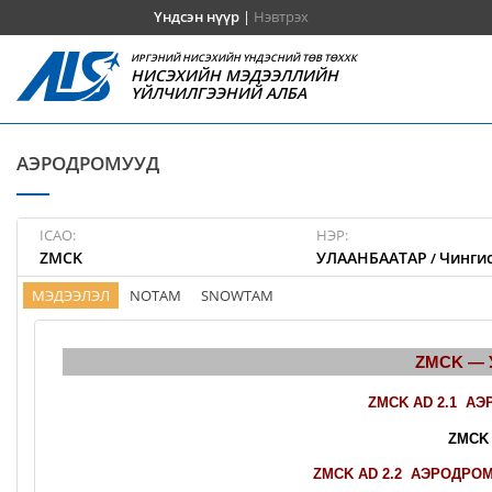
Үндсэн нүүр
|
Нэвтрэх
ИРГЭНИЙ НИСЭХИЙН ҮНДЭСНИЙ ТӨВ ТӨХХК
НИСЭХИЙН МЭДЭЭЛЛИЙН
ҮЙЛЧИЛГЭЭНИЙ АЛБА
АЭРОДРОМУУД
ICAO:
НЭР:
ZMCK
УЛААНБААТАР
Чингис
/
МЭДЭЭЛЭЛ
NOTAM
SNOWTAM