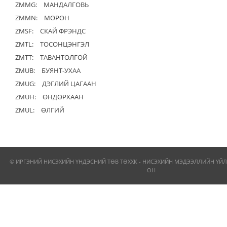
ZMMG:
МАНДАЛГОВЬ
ZMMN:
МӨРӨН
ZMSF:
СКАЙ ФРЭНДС
ZMTL:
ТОСОНЦЭНГЭЛ
ZMTT:
ТАВАНТОЛГОЙ
ZMUB:
БУЯНТ-УХАА
ZMUG:
ДЭГЛИЙ ЦАГААН
ZMUH:
ӨНДӨРХААН
ZMUL:
ӨЛГИЙ
© ИРГЭНИЙ НИСЭХИЙН ҮНДЭСНИЙ ТӨВ ТӨХХК - НИСЭХИЙН МЭДЭЭЛЛИЙН ҮЙЛ
ОН