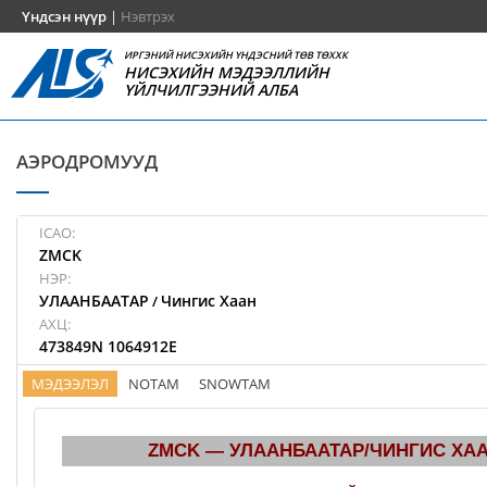
Үндсэн нүүр
|
Нэвтрэх
ИРГЭНИЙ НИСЭХИЙН ҮНДЭСНИЙ ТӨВ ТӨХХК
НИСЭХИЙН МЭДЭЭЛЛИЙН
ҮЙЛЧИЛГЭЭНИЙ АЛБА
АЭРОДРОМУУД
ICAO:
ZMCK
НЭР:
УЛААНБААТАР
Чингис Хаан
/
АХЦ:
473849N 1064912E
МЭДЭЭЛЭЛ
NOTAM
SNOWTAM