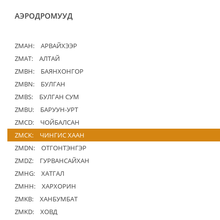
АЭРОДРОМУУД
ZMAH:
АРВАЙХЭЭР
ZMAT:
АЛТАЙ
ZMBH:
БАЯНХОНГОР
ZMBN:
БУЛГАН
ZMBS:
БУЛГАН СУМ
ZMBU:
БАРУУН-УРТ
ZMCD:
ЧОЙБАЛСАН
ZMCK:
ЧИНГИС ХААН
ZMDN:
ОТГОНТЭНГЭР
ZMDZ:
ГУРВАНСАЙХАН
ZMHG:
ХАТГАЛ
ZMHH:
ХАРХОРИН
ZMKB:
ХАНБУМБАТ
ZMKD:
ХОВД