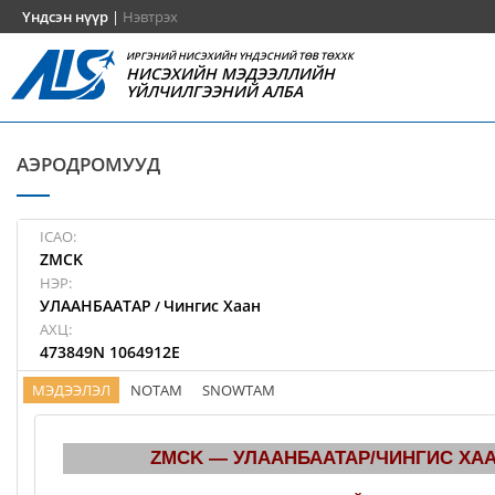
Үндсэн нүүр
|
Нэвтрэх
ИРГЭНИЙ НИСЭХИЙН ҮНДЭСНИЙ ТӨВ ТӨХХК
НИСЭХИЙН МЭДЭЭЛЛИЙН
ҮЙЛЧИЛГЭЭНИЙ АЛБА
АЭРОДРОМУУД
ICAO:
ZMCK
НЭР:
УЛААНБААТАР
Чингис Хаан
/
АХЦ:
473849N 1064912E
МЭДЭЭЛЭЛ
NOTAM
SNOWTAM