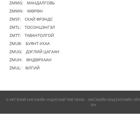
ZMMG:
МАНДАЛГОВЬ
ZMMN:
МӨРӨН
ZMSF:
СКАЙ ФРЭНДС
ZMTL:
ТОСОНЦЭНГЭЛ
ZMTT:
ТАВАНТОЛГОЙ
ZMUB:
БУЯНТ-УХАА
ZMUG:
ДЭГЛИЙ ЦАГААН
ZMUH:
ӨНДӨРХААН
ZMUL:
ӨЛГИЙ
© ИРГЭНИЙ НИСЭХИЙН ҮНДЭСНИЙ ТӨВ ТӨХХК - НИСЭХИЙН МЭДЭЭЛЛИЙН ҮЙЛ
ОН