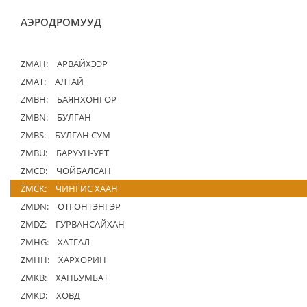
АЭРОДРОМУУД
ZMAH:
АРВАЙХЭЭР
ZMAT:
АЛТАЙ
ZMBH:
БАЯНХОНГОР
ZMBN:
БУЛГАН
ZMBS:
БУЛГАН СУМ
ZMBU:
БАРУУН-УРТ
ZMCD:
ЧОЙБАЛСАН
ZMCK:
ЧИНГИС ХААН
ZMDN:
ОТГОНТЭНГЭР
ZMDZ:
ГУРВАНСАЙХАН
ZMHG:
ХАТГАЛ
ZMHH:
ХАРХОРИН
ZMKB:
ХАНБУМБАТ
ZMKD:
ХОВД