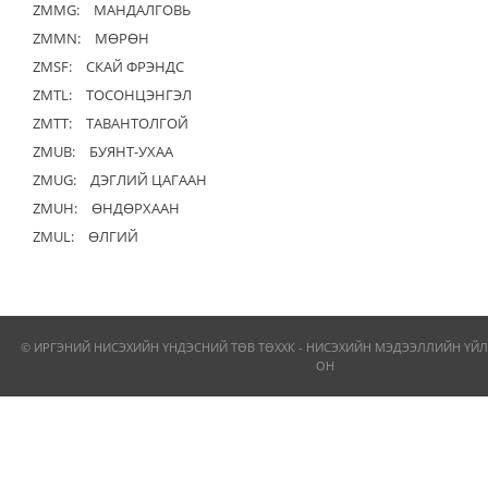
ZMMG:
МАНДАЛГОВЬ
ZMMN:
МӨРӨН
ZMSF:
СКАЙ ФРЭНДС
ZMTL:
ТОСОНЦЭНГЭЛ
ZMTT:
ТАВАНТОЛГОЙ
ZMUB:
БУЯНТ-УХАА
ZMUG:
ДЭГЛИЙ ЦАГААН
ZMUH:
ӨНДӨРХААН
ZMUL:
ӨЛГИЙ
© ИРГЭНИЙ НИСЭХИЙН ҮНДЭСНИЙ ТӨВ ТӨХХК - НИСЭХИЙН МЭДЭЭЛЛИЙН ҮЙЛ
ОН