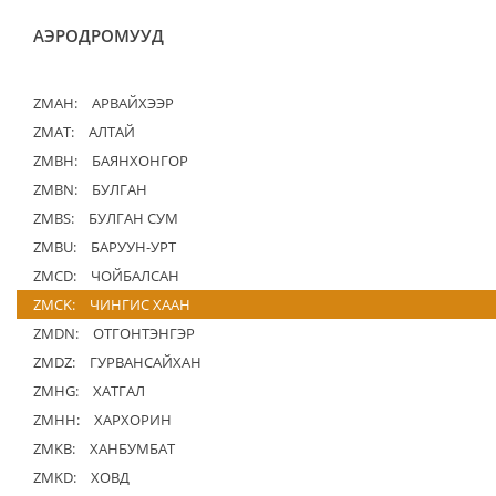
АЭРОДРОМУУД
ZMAH:
АРВАЙХЭЭР
ZMAT:
АЛТАЙ
ZMBH:
БАЯНХОНГОР
ZMBN:
БУЛГАН
ZMBS:
БУЛГАН СУМ
ZMBU:
БАРУУН-УРТ
ZMCD:
ЧОЙБАЛСАН
ZMCK:
ЧИНГИС ХААН
ZMDN:
ОТГОНТЭНГЭР
ZMDZ:
ГУРВАНСАЙХАН
ZMHG:
ХАТГАЛ
ZMHH:
ХАРХОРИН
ZMKB:
ХАНБУМБАТ
ZMKD:
ХОВД