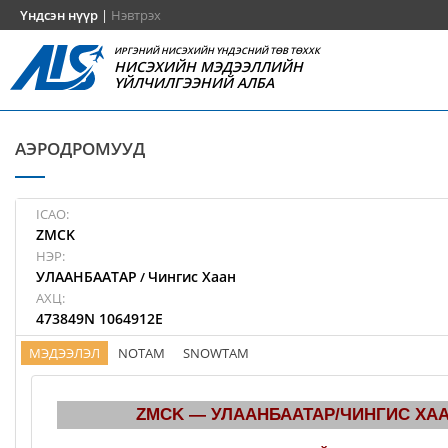
Үндсэн нүүр
|
Нэвтрэх
ИРГЭНИЙ НИСЭХИЙН ҮНДЭСНИЙ ТӨВ ТӨХХК
НИСЭХИЙН МЭДЭЭЛЛИЙН
ҮЙЛЧИЛГЭЭНИЙ АЛБА
АЭРОДРОМУУД
ICAO:
ZMCK
НЭР:
УЛААНБААТАР
Чингис Хаан
/
АХЦ:
473849N 1064912E
МЭДЭЭЛЭЛ
NOTAM
SNOWTAM