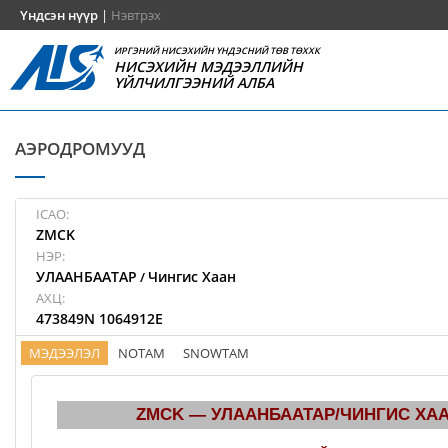
Үндсэн нүүр
|
Нэвтрэх
ИРГЭНИЙ НИСЭХИЙН ҮНДЭСНИЙ ТӨВ ТӨХХК
НИСЭХИЙН МЭДЭЭЛЛИЙН
ҮЙЛЧИЛГЭЭНИЙ АЛБА
АЭРОДРОМУУД
ICAO:
ZMCK
НЭР:
УЛААНБААТАР
Чингис Хаан
/
АХЦ:
473849N 1064912E
МЭДЭЭЛЭЛ
NOTAM
SNOWTAM