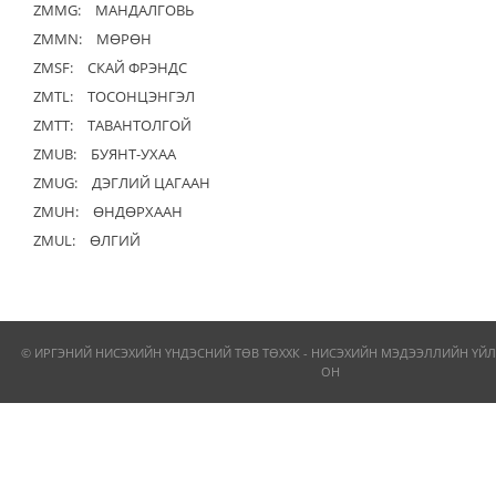
ZMMG:
МАНДАЛГОВЬ
ZMMN:
МӨРӨН
ZMSF:
СКАЙ ФРЭНДС
ZMTL:
ТОСОНЦЭНГЭЛ
ZMTT:
ТАВАНТОЛГОЙ
ZMUB:
БУЯНТ-УХАА
ZMUG:
ДЭГЛИЙ ЦАГААН
ZMUH:
ӨНДӨРХААН
ZMUL:
ӨЛГИЙ
© ИРГЭНИЙ НИСЭХИЙН ҮНДЭСНИЙ ТӨВ ТӨХХК - НИСЭХИЙН МЭДЭЭЛЛИЙН ҮЙЛ
ОН