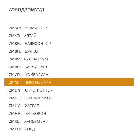
АЭРОДРОМУУД
ZMAH:
АРВАЙХЭЭР
ZMAT:
АЛТАЙ
ZMBH:
БАЯНХОНГОР
ZMBN:
БУЛГАН
ZMBS:
БУЛГАН СУМ
ZMBU:
БАРУУН-УРТ
ZMCD:
ЧОЙБАЛСАН
ZMCK:
ЧИНГИС ХААН
ZMDN:
ОТГОНТЭНГЭР
ZMDZ:
ГУРВАНСАЙХАН
ZMHG:
ХАТГАЛ
ZMHH:
ХАРХОРИН
ZMKB:
ХАНБУМБАТ
ZMKD:
ХОВД