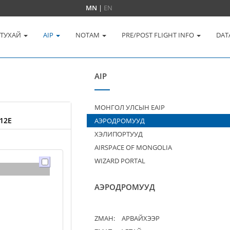
MN
|
EN
 ТУХАЙ
AIP
NOTAM
PRE/POST FLIGHT INFO
DAT
AIP
МОНГОЛ УЛСЫН EAIP
12E
АЭРОДРОМУУД
ХЭЛИПОРТУУД
AIRSPACE OF MONGOLIA
WIZARD PORTAL
АЭРОДРОМУУД
ZMAH:
АРВАЙХЭЭР