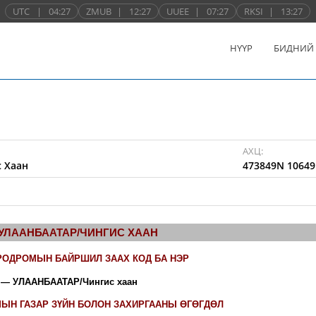
UTC
|
04:27
ZMUB
|
12:27
UUEE
|
07:27
RKSI
|
13:27
НҮҮР
БИДНИЙ
АХЦ:
 Хаан
473849N 10649