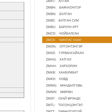
ZMAT:
АЛТАЙ
ZMBH:
БАЯНХОНГОР
ZMBN:
БУЛГАН
ZMBS:
БУЛГАН СУМ
ZMBU:
БАРУУН-УРТ
ZMCD:
ЧОЙБАЛСАН
ZMCK:
ЧИНГИС ХААН
ZMDN:
ОТГОНТЭНГЭР
ZMDZ:
ГУРВАНСАЙХАН
ZMHG:
ХАТГАЛ
ZMHH:
ХАРХОРИН
ZMKB:
ХАНБУМБАТ
ZMKD:
ХОВД
ZMMG:
МАНДАЛГОВЬ
ZMMN:
МӨРӨН
ZMSF:
СКАЙ ФРЭНДС
ZMTL:
ТОСОНЦЭНГЭЛ
ZMTT:
ТАВАНТОЛГОЙ