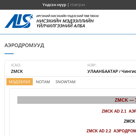
Үндсэн нүүр
|
Нэвтрэх
ИРГЭНИЙ НИСЭХИЙН ҮНДЭСНИЙ ТӨВ ТӨХХК
НИСЭХИЙН МЭДЭЭЛЛИЙН
ҮЙЛЧИЛГЭЭНИЙ АЛБА
АЭРОДРОМУУД
ICAO:
НЭР:
ZMCK
УЛААНБААТАР
Чингис
/
МЭДЭЭЛЭЛ
NOTAM
SNOWTAM