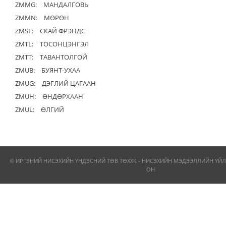
ZMMG:
МАНДАЛГОВЬ
ZMMN:
МӨРӨН
ZMSF:
СКАЙ ФРЭНДС
ZMTL:
ТОСОНЦЭНГЭЛ
ZMTT:
ТАВАНТОЛГОЙ
ZMUB:
БУЯНТ-УХАА
ZMUG:
ДЭГЛИЙ ЦАГААН
ZMUH:
ӨНДӨРХААН
ZMUL:
ӨЛГИЙ
© ИРГЭНИЙ НИСЭХИЙН ҮНДЭСНИЙ ТӨВ ТӨХХК - НИСЭХИЙН МЭДЭЭЛЛИЙН ҮЙЛ
ОН