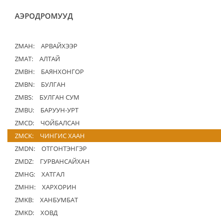
АЭРОДРОМУУД
ZMAH:
АРВАЙХЭЭР
ZMAT:
АЛТАЙ
ZMBH:
БАЯНХОНГОР
ZMBN:
БУЛГАН
ZMBS:
БУЛГАН СУМ
ZMBU:
БАРУУН-УРТ
ZMCD:
ЧОЙБАЛСАН
ZMCK:
ЧИНГИС ХААН
ZMDN:
ОТГОНТЭНГЭР
ZMDZ:
ГУРВАНСАЙХАН
ZMHG:
ХАТГАЛ
ZMHH:
ХАРХОРИН
ZMKB:
ХАНБУМБАТ
ZMKD:
ХОВД