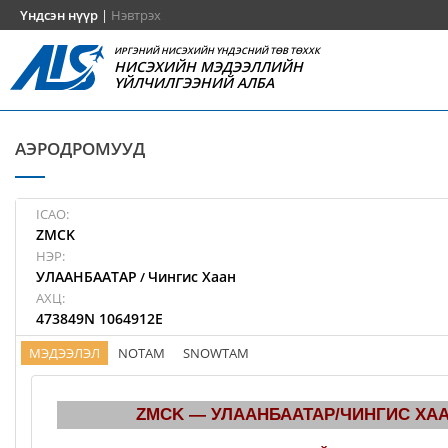
Үндсэн нүүр
|
Нэвтрэх
ИРГЭНИЙ НИСЭХИЙН ҮНДЭСНИЙ ТӨВ ТӨХХК
НИСЭХИЙН МЭДЭЭЛЛИЙН
ҮЙЛЧИЛГЭЭНИЙ АЛБА
АЭРОДРОМУУД
ICAO:
ZMCK
НЭР:
УЛААНБААТАР
Чингис Хаан
/
АХЦ:
473849N 1064912E
МЭДЭЭЛЭЛ
NOTAM
SNOWTAM