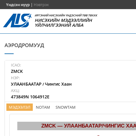
Үндсэн нүүр
|
Нэвтрэх
ИРГЭНИЙ НИСЭХИЙН ҮНДЭСНИЙ ТӨВ ТӨХХК
НИСЭХИЙН МЭДЭЭЛЛИЙН
ҮЙЛЧИЛГЭЭНИЙ АЛБА
АЭРОДРОМУУД
ICAO:
ZMCK
НЭР:
УЛААНБААТАР
Чингис Хаан
/
АХЦ:
473849N 1064912E
МЭДЭЭЛЭЛ
NOTAM
SNOWTAM