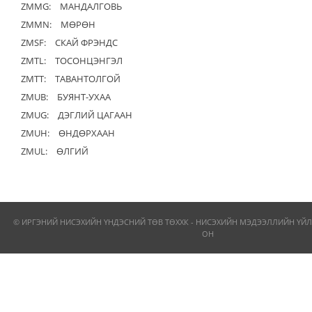
ZMMG:
МАНДАЛГОВЬ
ZMMN:
МӨРӨН
ZMSF:
СКАЙ ФРЭНДС
ZMTL:
ТОСОНЦЭНГЭЛ
ZMTT:
ТАВАНТОЛГОЙ
ZMUB:
БУЯНТ-УХАА
ZMUG:
ДЭГЛИЙ ЦАГААН
ZMUH:
ӨНДӨРХААН
ZMUL:
ӨЛГИЙ
© ИРГЭНИЙ НИСЭХИЙН ҮНДЭСНИЙ ТӨВ ТӨХХК - НИСЭХИЙН МЭДЭЭЛЛИЙН ҮЙЛ
ОН