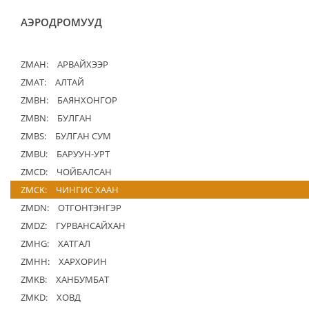
АЭРОДРОМУУД
ZMAH:
АРВАЙХЭЭР
ZMAT:
АЛТАЙ
ZMBH:
БАЯНХОНГОР
ZMBN:
БУЛГАН
ZMBS:
БУЛГАН СУМ
ZMBU:
БАРУУН-УРТ
ZMCD:
ЧОЙБАЛСАН
ZMCK:
ЧИНГИС ХААН
ZMDN:
ОТГОНТЭНГЭР
ZMDZ:
ГУРВАНСАЙХАН
ZMHG:
ХАТГАЛ
ZMHH:
ХАРХОРИН
ZMKB:
ХАНБУМБАТ
ZMKD:
ХОВД