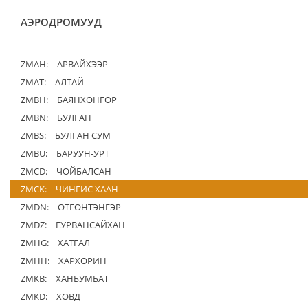
АЭРОДРОМУУД
ZMAH:
АРВАЙХЭЭР
ZMAT:
АЛТАЙ
ZMBH:
БАЯНХОНГОР
ZMBN:
БУЛГАН
ZMBS:
БУЛГАН СУМ
ZMBU:
БАРУУН-УРТ
ZMCD:
ЧОЙБАЛСАН
ZMCK:
ЧИНГИС ХААН
ZMDN:
ОТГОНТЭНГЭР
ZMDZ:
ГУРВАНСАЙХАН
ZMHG:
ХАТГАЛ
ZMHH:
ХАРХОРИН
ZMKB:
ХАНБУМБАТ
ZMKD:
ХОВД