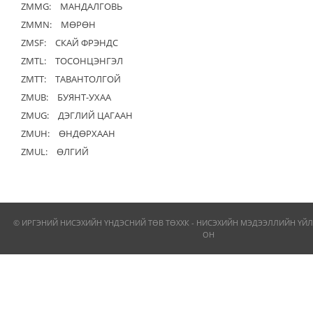
ZMMG:
МАНДАЛГОВЬ
ZMMN:
МӨРӨН
ZMSF:
СКАЙ ФРЭНДС
ZMTL:
ТОСОНЦЭНГЭЛ
ZMTT:
ТАВАНТОЛГОЙ
ZMUB:
БУЯНТ-УХАА
ZMUG:
ДЭГЛИЙ ЦАГААН
ZMUH:
ӨНДӨРХААН
ZMUL:
ӨЛГИЙ
© ИРГЭНИЙ НИСЭХИЙН ҮНДЭСНИЙ ТӨВ ТӨХХК - НИСЭХИЙН МЭДЭЭЛЛИЙН ҮЙЛ
ОН