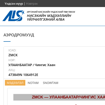
Үндсэн нүүр
|
Нэвтрэх
ИРГЭНИЙ НИСЭХИЙН ҮНДЭСНИЙ ТӨВ ТӨХХК
НИСЭХИЙН МЭДЭЭЛЛИЙН
ҮЙЛЧИЛГЭЭНИЙ АЛБА
АЭРОДРОМУУД
ICAO:
ZMCK
НЭР:
УЛААНБААТАР
Чингис Хаан
/
АХЦ:
473849N 1064912E
МЭДЭЭЛЭЛ
NOTAM
SNOWTAM